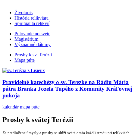
Životopis
História relikviára
Spiritualita relikvií
Putovanie po svete
Magistérium
Významné dátumy
Prosby k sv. Terézii
Mapa púte
Pravidelné katechézy o sv. Terezke na Rádiu Mária
pátra Branka Jozefa Tupého z Komunity Kráľovnej
pokoja
kalendár
mapa púte
Prosby k svätej Terézii
Za predložené úmysly a prosby sa slúži svätá omša každú stredu pri relikviách