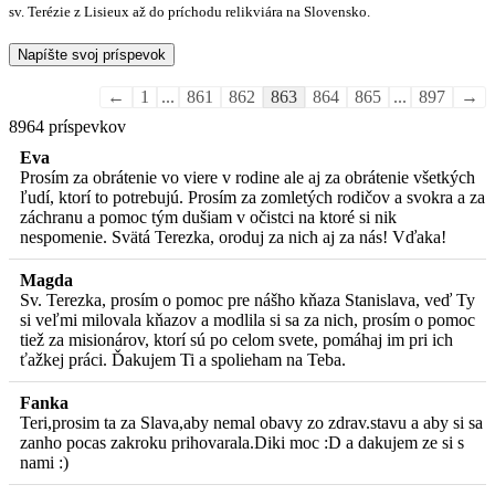
sv. Terézie z Lisieux až do príchodu relikviára na Slovensko.
Guestbook
←
1
...
861
862
863
864
865
...
897
→
list
8964 príspevkov
navigation
Eva
Prosím za obrátenie vo viere v rodine ale aj za obrátenie všetkých
ľudí, ktorí to potrebujú. Prosím za zomletých rodičov a svokra a za
záchranu a pomoc tým dušiam v očistci na ktoré si nik
nespomenie. Svätá Terezka, oroduj za nich aj za nás! Vďaka!
Magda
Sv. Terezka, prosím o pomoc pre nášho kňaza Stanislava, veď Ty
si veľmi milovala kňazov a modlila si sa za nich, prosím o pomoc
tiež za misionárov, ktorí sú po celom svete, pomáhaj im pri ich
ťažkej práci. Ďakujem Ti a spolieham na Teba.
Fanka
Teri,prosim ta za Slava,aby nemal obavy zo zdrav.stavu a aby si sa
zanho pocas zakroku prihovarala.Diki moc :D a dakujem ze si s
nami :)