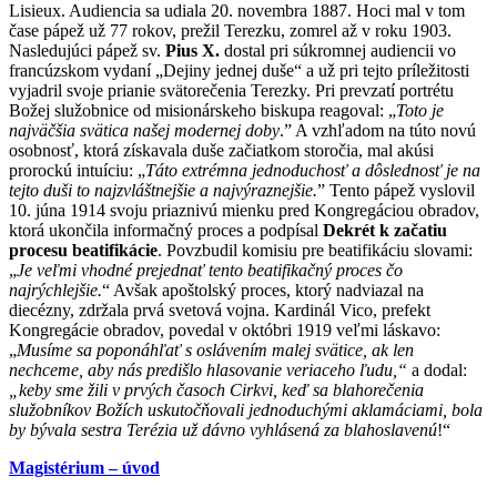
Lisieux. Audiencia sa udiala 20. novembra 1887. Hoci mal v tom
čase pápež už 77 rokov, prežil Terezku, zomrel až v roku 1903.
Nasledujúci pápež sv.
Pius X.
dostal pri súkromnej audiencii vo
francúzskom vydaní „Dejiny jednej duše“ a už pri tejto príležitosti
vyjadril svoje prianie svätorečenia Terezky. Pri prevzatí portrétu
Božej služobnice od misionárskeho biskupa reagoval: „
Toto je
najväčšia svätica našej modernej doby
.” A vzhľadom na túto novú
osobnosť, ktorá získavala duše začiatkom storočia, mal akúsi
prorockú intuíciu: „
Táto extrémna jednoduchosť a dôslednosť je na
tejto duši to najzvláštnejšie a najvýraznejšie.
” Tento pápež vyslovil
10. júna 1914 svoju priaznivú mienku pred Kongregáciou obradov,
ktorá ukončila informačný proces a podpísal
Dekrét k začatiu
procesu beatifikácie
. Povzbudil komisiu pre beatifikáciu slovami:
„
Je veľmi vhodné prejednať tento beatifikačný proces čo
najrýchlejšie.
“ Avšak apoštolský proces, ktorý nadviazal na
diecézny, zdržala prvá svetová vojna. Kardinál Vico, prefekt
Kongregácie obradov, povedal v októbri 1919 veľmi láskavo:
„
Musíme sa poponáhľať s oslávením malej svätice, ak len
nechceme, aby nás predišlo hlasovanie veriaceho ľudu,“
a dodal:
„keby sme žili v prvých časoch Cirkvi, keď sa blahorečenia
služobníkov Božích uskutočňovali jednoduchými aklamáciami, bola
by bývala sestra Terézia už dávno vyhlásená za blahoslavenú
!“
Magistérium – úvod