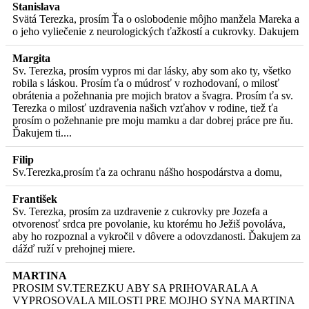
Stanislava
Svätá Terezka, prosím Ťa o oslobodenie môjho manžela Mareka a
o jeho vyliečenie z neurologických ťažkostí a cukrovky. Dakujem
Margita
Sv. Terezka, prosím vypros mi dar lásky, aby som ako ty, všetko
robila s láskou. Prosím ťa o múdrosť v rozhodovaní, o milosť
obrátenia a požehnania pre mojich bratov a švagra. Prosím ťa sv.
Terezka o milosť uzdravenia našich vzťahov v rodine, tiež ťa
prosím o požehnanie pre moju mamku a dar dobrej práce pre ňu.
Ďakujem ti....
Filip
Sv.Terezka,prosím ťa za ochranu nášho hospodárstva a domu,
František
Sv. Terezka, prosím za uzdravenie z cukrovky pre Jozefa a
otvorenosť srdca pre povolanie, ku ktorému ho Ježiš povoláva,
aby ho rozpoznal a vykročil v dôvere a odovzdanosti. Ďakujem za
dážď ruží v prehojnej miere.
MARTINA
PROSIM SV.TEREZKU ABY SA PRIHOVARALA A
VYPROSOVALA MILOSTI PRE MOJHO SYNA MARTINA