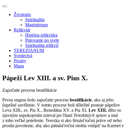
Životopis
Spiritualita
Magistérium
Relikviár
História relikviára
Putovanie po svete
Spiritualita relikvií
TEREZIANUM
Svedectvá
Prosby
Mapa
Pápeži Lev XIII. a sv. Pius X.
Započatie procesu beatifikácie
Prvou etapou bolo započatie procesu
beatifikácie
, ako aj jeho
úspešné zavŕšenie. V tomto procese boli dôležité postoje pápežov
Leva XIII., sv. Pia X., Benedikta XV. a Pia XI.
Lev XIII.
dlho so
zjavným uspokojením zotrval pri čítaní
Terezkiných spisov
a mal
z toho veľké potešenie. Terezka si ako štrnásťročná práve od neho
prosila povolenie, aby ako pätnásťročná mohla vstúpiť na Karmel v