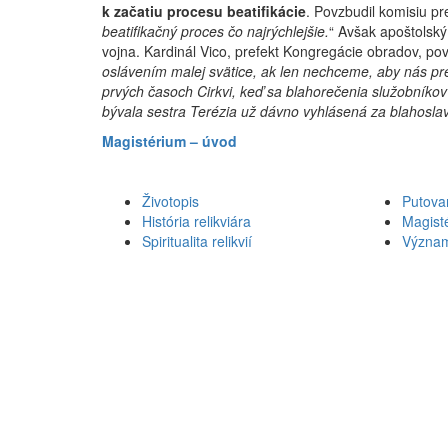
k začatiu procesu beatifikácie
. Povzbudil komisiu pre
beatifikačný proces čo najrýchlejšie.
“ Avšak apoštolský
vojna. Kardinál Vico, prefekt Kongregácie obradov, pov
oslávením malej svätice, ak len nechceme, aby nás pre
prvých časoch Cirkvi, keď sa blahorečenia služobníko
bývala sestra Terézia už dávno vyhlásená za blahosla
Magistérium – úvod
Životopis
Putova
História relikviára
Magist
Spiritualita relikvií
Význa