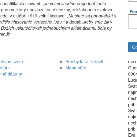
 beatifikáciu slovami: „
Je veľmi vhodné prejednať tento
 proces, ktorý nadviazal na diecézny, zdržala prvá svetová
Prí
edal v októbri 1919 veľmi láskavo: „
Musíme sa poponáhľať s
dišlo hlasovanie veriaceho ľudu,“
a dodal:
„keby sme žili v
v Božích uskutočňovali jednoduchými aklamáciami, bola by
venú
!“
nie po svete
Prosby k sv. Terézii
max.
érium
Mapa púte
Gues
mné dátumy
8964
Luci
Svät
najm
nech
prib
Svät
najm
nech
prib
Eva