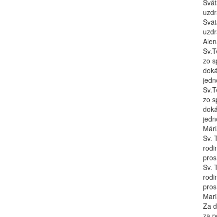
Svät
uzdr
Svät
uzdr
Alen
Sv.T
zo s
doká
jedn
Sv.T
zo s
doká
jedno
Mári
Sv. 
rodi
pros
Sv. 
rodi
pros
Mari
Za d
za po