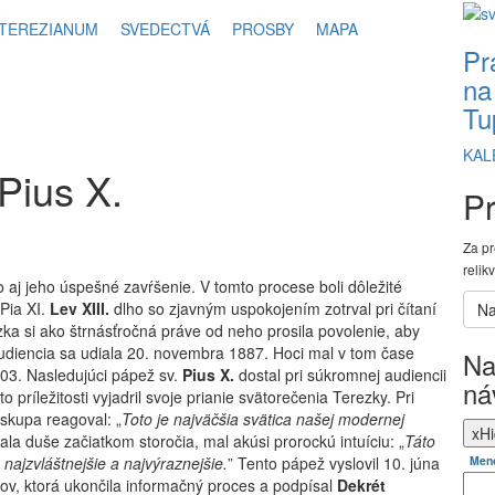
TEREZIANUM
SVEDECTVÁ
PROSBY
MAPA
Pr
na
Tu
KAL
 Pius X.
Pr
Za pr
relik
o aj jeho úspešné zavŕšenie. V tomto procese boli dôležité
 Pia XI.
Lev XIII.
dlho so zjavným uspokojením zotrval pri čítaní
zka si ako štrnásťročná práve od neho prosila povolenie, aby
Audiencia sa udiala 20. novembra 1887. Hoci mal v tom čase
Na
903. Nasledujúci pápež sv.
Pius X.
dostal pri súkromnej audiencii
ná
 príležitosti vyjadril svoje prianie svätorečenia Terezky. Pri
iskupa reagoval: „
Toto je najväčšia svätica našej modernej
x
Hi
ala duše začiatkom storočia, mal akúsi prorockú intuíciu: „
Táto
najzvláštnejšie a najvýraznejšie.
” Tento pápež vyslovil 10. júna
Men
v, ktorá ukončila informačný proces a podpísal
Dekrét