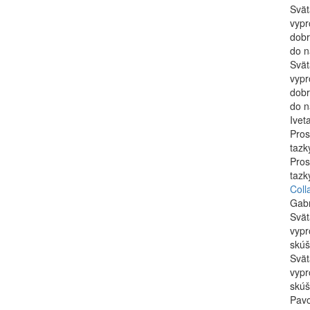
Svät
vypr
dobr
do n
Svät
vypr
dobr
do n
Ivet
Pros
tazk
Pros
tazk
Coll
Gabr
Svät
vypr
skúš
Svät
vypr
skúš
Pavo