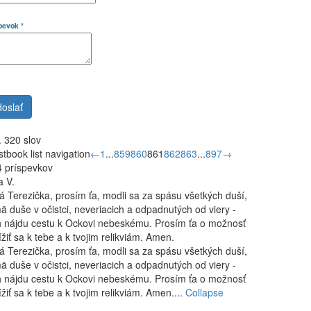
spevok
*
 320 slov
tbook list navigation
←
1
...
859
860
861
862
863
...
897
→
 príspevkov
a V.
á Terezička, prosím ťa, modli sa za spásu všetkých duší,
ä duše v očistci, neveriacich a odpadnutých od viery -
 nájdu cestu k Ockovi nebeskému. Prosím ťa o možnosť
lížiť sa k tebe a k tvojim relikviám. Amen.
á Terezička, prosím ťa, modli sa za spásu všetkých duší,
ä duše v očistci, neveriacich a odpadnutých od viery -
 nájdu cestu k Ockovi nebeskému. Prosím ťa o možnosť
lížiť sa k tebe a k tvojim relikviám. Amen....
Collapse