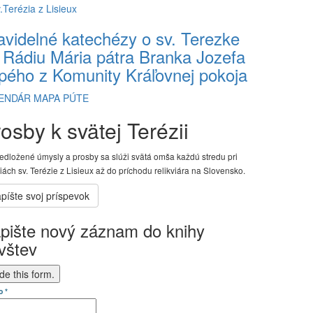
avidelné katechézy o sv. Terezke
 Rádiu Mária pátra Branka Jozefa
pého z Komunity Kráľovnej pokoja
ENDÁR
MAPA PÚTE
osby k svätej Terézii
edložené úmysly a prosby sa slúži svätá omša každú stredu pri
viách sv. Terézie z Lisieux až do príchodu relikviára na Slovensko.
pište nový záznam do knihy
vštev
de this form.
o
*