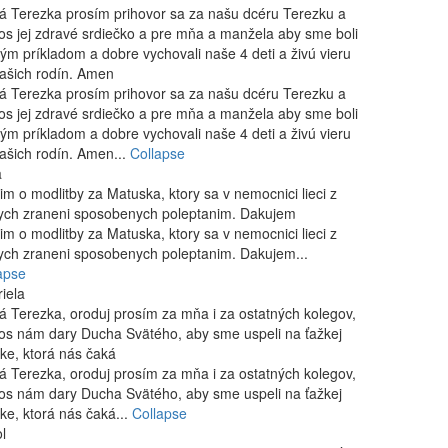
á Terezka prosím prihovor sa za našu dcéru Terezku a
os jej zdravé srdiečko a pre mňa a manžela aby sme boli
ým príkladom a dobre vychovali naše 4 deti a živú vieru
ašich rodín. Amen
á Terezka prosím prihovor sa za našu dcéru Terezku a
os jej zdravé srdiečko a pre mňa a manžela aby sme boli
ým príkladom a dobre vychovali naše 4 deti a živú vieru
ašich rodín. Amen...
Collapse
a
im o modlitby za Matuska, ktory sa v nemocnici lieci z
ych zraneni sposobenych poleptanim. Dakujem
im o modlitby za Matuska, ktory sa v nemocnici lieci z
ych zraneni sposobenych poleptanim. Dakujem...
apse
iela
á Terezka, oroduj prosím za mňa i za ostatných kolegov,
os nám dary Ducha Svätého, aby sme uspeli na ťažkej
ke, ktorá nás čaká
á Terezka, oroduj prosím za mňa i za ostatných kolegov,
os nám dary Ducha Svätého, aby sme uspeli na ťažkej
ke, ktorá nás čaká...
Collapse
l