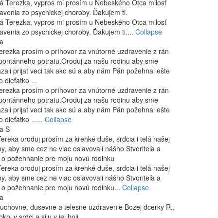
á Terezka, vypros mi prosím u Nebeského Otca milosť
avenia zo psychickej choroby. Ďakujem ti.
á Terezka, vypros mi prosím u Nebeského Otca milosť
avenia zo psychickej choroby. Ďakujem ti....
Collapse
a
erezka prosím o príhovor za vnútorné uzdravenie z rán
pontánneho potratu.Oroduj za našu rodinu aby sme
zali prijať veci tak ako sú a aby nám Pán požehnal ešte
o dieťatko ...
erezka prosím o príhovor za vnútorné uzdravenie z rán
pontánneho potratu.Oroduj za našu rodinu aby sme
zali prijať veci tak ako sú a aby nám Pán požehnal ešte
 dieťatko ......
Collapse
a S
Tereka oroduj prosím za krehké duše, srdcia i telá našej
ny, aby sme cez ne viac oslavovali nášho Stvoriteľa a
 o požehnanie pre moju novú rodinku
Tereka oroduj prosím za krehké duše, srdcia i telá našej
ny, aby sme cez ne viac oslavovali nášho Stvoriteľa a
 o požehnanie pre moju novú rodinku...
Collapse
a
uchovne, dusevne a telesne uzdravenie Bozej dcerky R.,
koj v srdci a silu v jej boji.