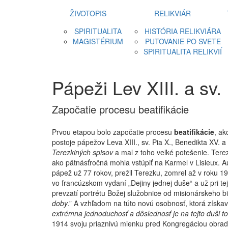
ŽIVOTOPIS
RELIKVIÁR
SPIRITUALITA
HISTÓRIA RELIKVIÁRA
MAGISTÉRIUM
PUTOVANIE PO SVETE
SPIRITUALITA RELIKVIÍ
Pápeži Lev XIII. a sv.
Započatie procesu beatifikácie
Prvou etapou bolo započatie procesu
beatifikácie
, ak
postoje pápežov Leva XIII., sv. Pia X., Benedikta XV. a
Terezkiných spisov
a mal z toho veľké potešenie. Tere
ako pätnásťročná mohla vstúpiť na Karmel v Lisieux. 
pápež už 77 rokov, prežil Terezku, zomrel až v roku 1
vo francúzskom vydaní „Dejiny jednej duše“ a už pri tejto
prevzatí portrétu Božej služobnice od misionárskeho b
doby
.” A vzhľadom na túto novú osobnosť, ktorá získav
extrémna jednoduchosť a dôslednosť je na tejto duši to 
1914 svoju priaznivú mienku pred Kongregáciou obrado