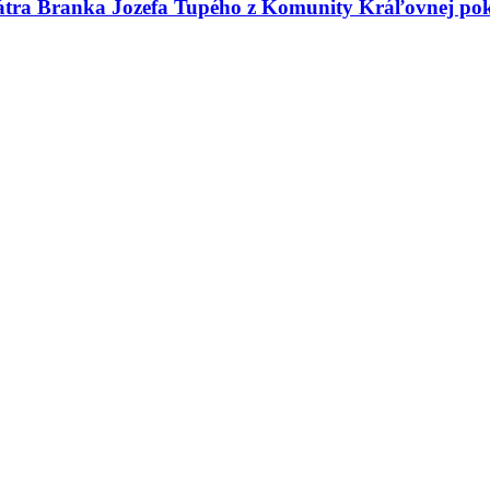
 pátra Branka Jozefa Tupého z Komunity Kráľovnej po