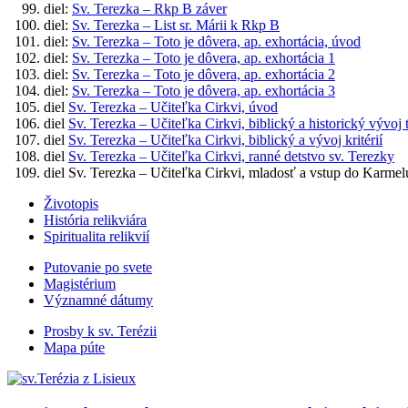
diel:
Sv. Terezka – Rkp B záver
diel:
Sv. Terezka – List sr. Márii k Rkp B
diel:
Sv. Terezka – Toto je dôvera, ap. exhortácia, úvod
diel:
Sv. Terezka – Toto je dôvera, ap. exhortácia 1
diel:
Sv. Terezka – Toto je dôvera, ap. exhortácia 2
diel:
Sv. Terezka – Toto je dôvera, ap. exhortácia 3
diel
Sv. Terezka – Učiteľka Cirkvi, úvod
diel
Sv. Terezka – Učiteľka Cirkvi, biblický a historický vývoj t
diel
Sv. Terezka – Učiteľka Cirkvi, biblický a vývoj kritérií
diel
Sv. Terezka – Učiteľka Cirkvi, ranné detstvo sv. Terezky
diel Sv. Terezka – Učiteľka Cirkvi, mladosť a vstup do Karmel
Životopis
História relikviára
Spiritualita relikvií
Putovanie po svete
Magistérium
Významné dátumy
Prosby k sv. Terézii
Mapa púte