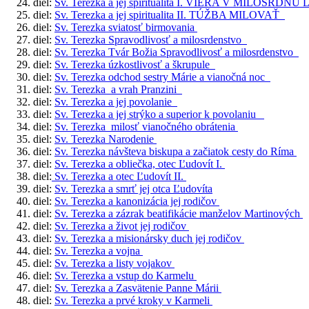
diel:
Sv. Terezka a jej spiritualita I. VIERA V MILOSRD
diel:
Sv. Terezka a jej spiritualita II. TÚŽBA MILOVAŤ
diel:
Sv. Terezka sviatosť birmovania
diel:
Sv. Terezka Spravodlivosť a milosrdenstvo
diel:
Sv. Terezka Tvár Božia Spravodlivosť a milosrdenstvo
diel:
Sv. Terezka úzkostlivosť a škrupule
diel:
Sv. Terezka odchod sestry Márie a vianočná noc
diel:
Sv. Terezka a vrah Pranzini
diel:
Sv. Terezka a jej povolanie
diel:
Sv. Terezka a jej strýko a superior k povolaniu
diel:
Sv. Terezka milosť vianočného obrátenia
diel:
Sv. Terezka Narodenie
diel:
Sv. Terezka návšteva biskupa a začiatok cesty do Ríma
diel:
Sv. Terezka a obliečka, otec Ľudovít I.
diel:
Sv. Terezka a otec Ľudovít II.
diel:
Sv. Terezka a smrť jej otca Ľudovíta
diel:
Sv. Terezka a kanonizácia jej rodičov
diel:
Sv. Terezka a zázrak beatifikácie manželov Martinových
diel:
Sv. Terezka a život jej rodičov
diel:
Sv. Terezka a misionársky duch jej rodičov
diel:
Sv. Terezka a vojna
diel:
Sv. Terezka a listy vojakov
diel:
Sv. Terezka a vstup do Karmelu
diel:
Sv. Terezka a Zasvätenie Panne Márii
diel:
Sv. Terezka a prvé kroky v Karmeli