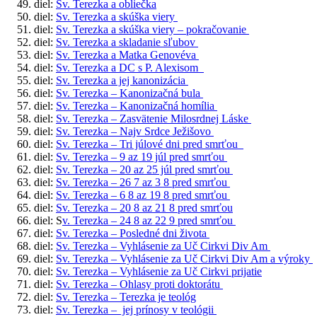
diel:
Sv. Terezka a obliečka
diel:
Sv. Terezka a skúška viery
diel:
Sv. Terezka a skúška viery – pokračovanie
diel:
Sv. Terezka a skladanie sľubov
diel:
Sv. Terezka a Matka Genovéva
diel:
Sv. Terezka a DC s P. Alexisom
diel:
Sv. Terezka a jej kanonizácia
diel:
Sv. Terezka – Kanonizačná bula
diel:
Sv. Terezka – Kanonizačná homília
diel:
Sv. Terezka – Zasvätenie Milosrdnej Láske
diel:
Sv. Terezka – Najv Srdce Ježišovo
diel:
Sv. Terezka – Tri júlové dni pred smrťou
diel:
Sv. Terezka – 9 az 19 júl pred smrťou
diel:
Sv. Terezka – 20 az 25 júl pred smrťou
diel:
Sv. Terezka – 26 7 az 3 8 pred smrťou
diel:
Sv. Terezka – 6 8 az 19 8 pred smrťou
diel:
Sv. Terezka – 20 8 az 21 8 pred smrťou
diel: S
v. Terezka – 24 8 az 22 9 pred smrťou
diel:
Sv. Terezka – Posledné dni života
diel:
Sv. Terezka – Vyhlásenie za Uč Cirkvi Div Am
diel:
Sv. Terezka – Vyhlásenie za Uč Cirkvi Div Am a výroky
diel:
Sv. Terezka – Vyhlásenie za Uč Cirkvi prijatie
diel:
Sv. Terezka – Ohlasy proti doktorátu
diel:
Sv. Terezka – Terezka je teológ
diel:
Sv. Terezka – jej prínosy v teológii