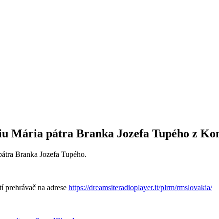
ádiu Mária pátra Branka Jozefa Tupého z K
pátra Branka Jozefa Tupého.
stí prehrávač na adrese
https://dreamsiteradioplayer.it/plrm/rmslovakia/