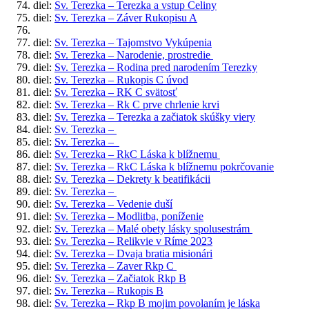
diel:
Sv. Terezka – Terezka a vstup Celiny
diel:
Sv. Terezka – Záver Rukopisu A
diel:
Sv. Terezka – Tajomstvo Vykúpenia
diel:
Sv. Terezka – Narodenie, prostredie
diel:
Sv. Terezka – Rodina pred narodením Terezky
diel:
Sv. Terezka – Rukopis C úvod
diel:
Sv. Terezka – RK C svätosť
diel:
Sv. Terezka – Rk C prve chrlenie krvi
diel:
Sv. Terezka – Terezka a začiatok skúšky viery
diel:
Sv. Terezka –
diel:
Sv. Terezka –
diel:
Sv. Terezka – RkC Láska k blížnemu
diel:
Sv. Terezka – RkC Láska k blížnemu pokrčovanie
diel:
Sv. Terezka – Dekrety k beatifikácii
diel:
Sv. Terezka –
diel:
Sv. Terezka – Vedenie duší
diel:
Sv. Terezka – Modlitba, poníženie
diel:
Sv. Terezka – Malé obety lásky spolusestrám
diel:
Sv. Terezka – Relikvie v Ríme 2023
diel:
Sv. Terezka – Dvaja bratia misionári
diel:
Sv. Terezka – Zaver Rkp C
diel:
Sv. Terezka – Začiatok Rkp B
diel:
Sv. Terezka – Rukopis B
diel:
Sv. Terezka – Rkp B mojim povolaním je láska