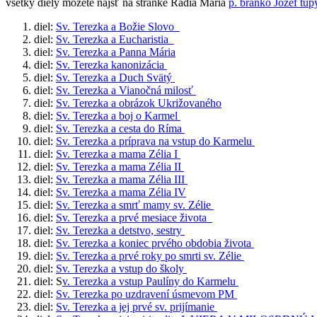
všetky diely môžete nájsť na stránke Rádia Mária
p. branko Jozef tu
diel:
Sv. Terezka a Božie Slovo
diel:
Sv. Terezka a Eucharistia
diel:
Sv. Terezka a Panna Mária
diel:
Sv. Terezka kanonizácia
diel:
Sv. Terezka a Duch Svätý
diel:
Sv. Terezka a Vianočná milosť
diel:
Sv. Terezka a obrázok Ukrižovaného
diel:
Sv. Terezka a boj o Karmel
diel:
Sv. Terezka a cesta do Ríma
diel:
Sv. Terezka a príprava na vstup do Karmelu
diel:
Sv. Terezka a mama Zélia I
diel:
Sv. Terezka a mama Zélia II
diel:
Sv. Terezka a mama Zélia III
diel:
Sv. Terezka a mama Zélia IV
diel:
Sv. Terezka a smrť mamy sv. Zélie
diel:
Sv. Terezka a prvé mesiace života
diel:
Sv. Terezka a detstvo, sestry
diel:
Sv. Terezka a koniec prvého obdobia života
diel:
Sv. Terezka a prvé roky po smrti sv. Zélie
diel:
Sv. Terezka a vstup do školy
diel: S
v. Terezka a vstup Paulíny do Karmelu
diel:
Sv. Terezka po uzdravení úsmevom PM
diel:
Sv. Terezka a jej prvé sv. prijímanie