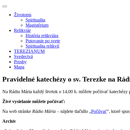
Životopis
Spiritualita
Magistérium
Relikviár
História relikviára
Putovanie po svete
Spiritualita relikvií
TEREZIANUM
Svedectvá
Prosby
Mapa
Pravidelné katechézy o sv. Terezke na R
Na Rádiu Mária každý štvrtok o 14,00 h. môžete počúvať katechézy 
Živé vysielanie môžete počúvať:
Na web stránke
Rádio Mária
– nájdete tlačidlo „
Počúvať
“, ktoré spu
Archív