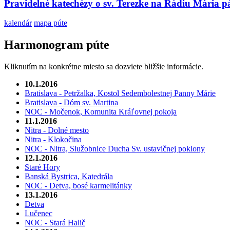
Pravidelné katechézy o sv. Terezke na Rádiu Mária
kalendár
mapa púte
Harmonogram púte
Kliknutím na konkrétne miesto sa dozviete bližšie informácie.
10.1.2016
Bratislava - Petržalka, Kostol Sedembolestnej Panny Márie
Bratislava - Dóm sv. Martina
NOC - Močenok, Komunita Kráľovnej pokoja
11.1.2016
Nitra - Dolné mesto
Nitra - Klokočina
NOC - Nitra, Služobnice Ducha Sv. ustavičnej poklony
12.1.2016
Staré Hory
Banská Bystrica, Katedrála
NOC - Detva, bosé karmelitánky
13.1.2016
Detva
Lučenec
NOC - Stará Halič