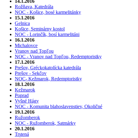
14.1.2016
Rožňava, Katedrála
NOC - Košice, bosé karmelitánky
15.1.2016
Gelnica
Košice, Seminárny kostol
NOC - Lorinčík, bosí karmelitáni
16.1.2016
Michalovce
Vranov nad Topľou
NOC - Vranov nad Topľou, Redemptoristky
17.1.2016
Prešov, Gréckokatolícka katedrála
Prešov - Sekčov
NOC- Kežmarok, Redemptoristky
18.1.2016
Kežmarok
Poprad
Vyšné Hágy
NOC - Komunita blahoslavenstiev, Okoličné
19.1.2016
Ružomberok
NOC - Ružomberok, Satmárky
20.1.2016
Trstená