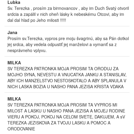
Lubka
Sv. Terezka , prosím za birmovancov , aby im Duch Svatý otvoril
srdcia a zapálil v nich oheň lásky k nebeskému Otcovi, aby im
dal dal hlad po Jeho milosti !!!!!
Jana
Prosím sv.Terezka, vypros pre moju švagrinú, aby sa Pán dotkol
jej srdca, aby vedela odpustiť jej manželovi a vymaniť sa z
nesprávneho vplyvu.
MILKA
SV TEREZKA PATRONKA MOJA PROSIM TA ORODUJ ZA
MOJHO SYNA, NEVESTU A VNUCATKA JANKU A STANISLAV,
ABY ICH MANZELSTVO NESTOSKOTALO A ABY SPLANULA V
NICH LASKA BOZIA U NASHO PANA JEZISA KRISTA VDAKA
MILKA
SV TEREZKA PATRONKA MOJA PROSIM TA VYPROS MI
MILOST A LASKU U NASHO PANA JEZISA A MOJEJ RODINE
VIERU A POKOJ, POKOJ NA CELOM SVETE, DAKUJEM, A sV
TEREZKA JEZISKOVA ZA TVOJU LASKU A POMOC A
ORODOVANIE