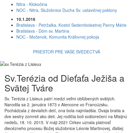
Nitra - Klokočina
NOC - Nitra, Služobnice Ducha Sv. ustavičnej poklony
10.1.2016
Bratislava - Petržalka, Kostol Sedembolestnej Panny Márie
Bratislava - Dóm sv. Martina
NOC - Močenok, Komunita Kráľovnej pokoja
PRIESTOR PRE VAŠE SVEDECTVÁ
Sv.Terézia od Dieťaťa Ježiša a
Svätej Tváre
Sv. Terézia z Lisieux patrí medzi veľmi obľúbených svätých.
Narodila sa 2. januára 1873 v Alencone vo Francúzsku.
Pochádzala z deviatich detí, ona bola najmladšia. Dvaja bratia a
dve sestry zomreli ako deti. Jej rodičia boli svätorečení na Misijnú
nedeľu, 18. 10. 2015. V máji 2021 Cirkev uznala platnosť
diecézneho procesu Božej služobnice Léonie Martinovej, ďalšej