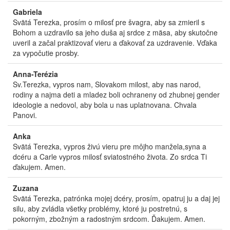
Gabriela
Svätá Terezka, prosím o milosť pre švagra, aby sa zmieril s
Bohom a uzdravilo sa jeho duša aj srdce z mäsa, aby skutočne
uveril a začal praktizovať vieru a ďakovať za uzdravenie. Vďaka
za vypočutie prosby.
Anna-Terézia
Sv.Terezka, vypros nam, Slovakom milost, aby nas narod,
rodiny a najma deti a mladez boli ochraneny od zhubnej gender
ideologie a nedovol, aby bola u nas uplatnovana. Chvala
Panovi.
Anka
Svätá Terezka, vypros živú vieru pre môjho manžela,syna a
dcéru a Carle vypros milosť sviatostného života. Zo srdca Ti
ďakujem. Amen.
Zuzana
Svätá Terezka, patrónka mojej dcéry, prosím, opatruj ju a daj jej
silu, aby zvládla všetky problémy, ktoré ju postretnú, s
pokorným, zbožným a radostným srdcom. Ďakujem. Amen.