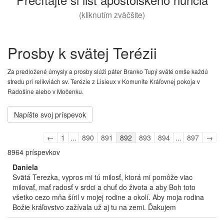
(kliknutím zväčšite)
Prosby k svätej Terézii
Za predložené úmysly a prosby slúži páter Branko Tupý sväté omše každú
stredu pri relikviách sv. Terézie z Lisieux v Komunite Kráľovnej pokoja v
Radošine alebo v Močenku.
Guestbook
←
1
...
890
891
892
893
894
...
897
→
list
8964 príspevkov
navigation
Daniela
Svätá Terezka, vypros mi tú milosť, ktorá mi pomôže viac
milovať, mať radosť v srdci a chuť do života a aby Boh toto
všetko cezo mňa šíril v mojej rodine a okolí. Aby moja rodina
Božie kráľovstvo zažívala už aj tu na zemi. Ďakujem