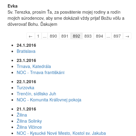
Evka
Sv. Terezka, prosím Ťa, za posvätenie mojej rodiny a rodín
mojich súrodencov, aby sme dokázali vždy prijať Božiu vôľu a
dôverovať Bohu. Ďakujem
Guestbook
←
1
...
890
891
892
893
894
...
897
→
list
24.1.2016
navigation
Bratislava
23.1.2016
Trnava, Katedrála
NOC - Trnava františkáni
22.1.2016
Turzovka
Trenčín, sídlisko Juh
NOC - Komunita Kráľovnej pokoja
21.1.2016
Žilina
Žilina Solinky
Žilina Vlčince
NOC - Kysucké Nové Mesto, Kostol sv. Jakuba