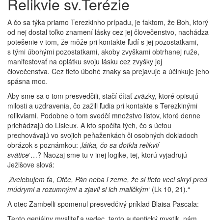
Relikvie sv.Terézie
A čo sa týka priamo Terezkinho prípadu, je faktom, že Boh, ktorý
od nej dostal toľko znamení lásky cez jej človečenstvo, nachádza
potešenie v tom, že môže pri kontakte ľudí s jej pozostatkami,
s tými úbohými pozostatkami, akoby zvyškami obtrhanej ruže,
manifestovať na oplátku svoju lásku cez zvyšky jej
človečenstva. Cez tieto úbohé znaky sa prejavuje a účinkuje jeho
spásna moc.
Aby sme sa o tom presvedčili, stačí čítať zväzky, ktoré opisujú
milosti a uzdravenia, čo zažili ľudia pri kontakte s Terezkinými
relikviami. Podobne o tom svedčí množstvo listov, ktoré denne
prichádzajú do Lisieux. A kto spočíta tých, čo s úctou
prechovávajú vo svojich peňaženkách či osobných dokladoch
obrázok s poznámkou: ‚
látka, čo sa dotkla relikvií
svätice
‘…? Naozaj sme tu v inej logike, tej, ktorú vyjadrujú
Ježišove slová:
‚
Zvelebujem ťa, Otče, Pán neba i zeme, že si tieto veci skryl pred
múdrymi a rozumnými a zjavil si ich maličkým
‘ (Lk 10, 21).“
A otec Zambelli spomenul presvedčivý príklad Blaisa Pascala:
Tento geniálny mysliteľ a vedec, tento autentický mystik, nám