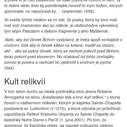
to dobre viete; bolo by potrebnejšie hovoriť to iným ľuďom, ktorých
spomínate, no nepočúvali by…‘
(september 1656).
Vo svetle týchto riadkov sa mi vidí, že postoj, ktorý by sme mali
mať voči znameniam ako sú relikvie, je obdivuhodne vykreslený
tým istým Pascalom v ďalšom fragmente z jeho Myšlienok:
‚
Nato, aby bol človek Bohom vyslyšaný, je treba spojiť vonkajšok s
vnútrom; čiže aby si človek kľakol na kolená, modlil sa ústami,
atď… aby sa pyšný človek, ktorý sa nechcel pokoriť pred Bohom,
teraz pokoril pred stvorením. No očakávať od tohto zovňajšku
pomoc je povera a nechcieť ho zjednotiť s vnútrom je pýcha
‘
(944).
Kult relikvií
V tom istom duchu sa niesla prednáška otca Jeana-Roberta
Armogatha na tému „
Kresťanstvo tela a krvi: kult relikvií,
“ v ktorej
hovorí o nádhernom relikviári, ktorým je kaplnka Sainte–Chapelle
postavená sv. Ľudovítom († 1270), a ktorá odznela pri príležitosti
zapožičania Relikvií Kristovho Utrpenia zo Sainte-Chapelle do
katedrály Notre-Dame v Paríži (1. júna 2001). Po tom, čo
spomenul, že Katolícka cirkev „
sa napriek zničujúcim útokom,