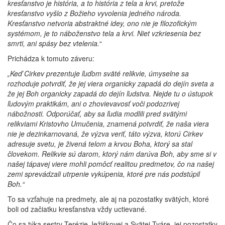
kresťanstvo je história, a to história z tela a krvi, pretože
kresťanstvo vyšlo z Božieho vyvolenia jedného národa.
Kresťanstvo netvoria abstraktné idey, ono nie je filozofickým
systémom, je to náboženstvo tela a krvi. Niet vzkriesenia bez
smrti, ani spásy bez vtelenia.
“
Prichádza k tomuto záveru:
„Keď Cirkev prezentuje ľuďom sväté relikvie, úmyselne sa
rozhoduje potvrdiť, že jej viera organicky zapadá do dejín sveta a
že jej Boh organicky zapadá do dejín ľudstva. Nejde tu o ústupok
ľudovým praktikám, ani o zhovievavosť voči podozrivej
nábožnosti. Odporúčať, aby sa ľudia modlili pred svätými
relikviami Kristovho Umučenia, znamená potvrdiť, že naša viera
nie je dezinkarnovaná, že výzva veriť, táto výzva, ktorú Cirkev
adresuje svetu, je živená telom a krvou Boha, ktorý sa stal
človekom. Relikvie sú darom, ktorý nám darúva Boh, aby sme si v
našej tápavej viere mohli pomôcť realitou predmetov, čo na našej
zemi sprevádzali utrpenie vykúpenia, ktoré pre nás podstúpil
Boh.“
To sa vzťahuje na predmety, ale aj na pozostatky svätých, ktoré
boli od začiatku kresťanstva vždy uctievané.
Čo sa týka sestry Terézie Ježiškovej a Svätej Tváre, jej pozostatky