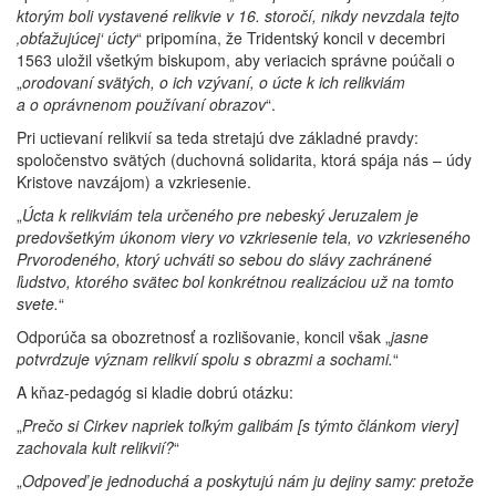
ktorým boli vystavené relikvie v 16. storočí, nikdy nevzdala tejto
‚obťažujúcej‘ úcty
“ pripomína, že Tridentský koncil v decembri
1563 uložil všetkým biskupom, aby veriacich správne poúčali o
„
orodovaní svätých, o ich vzývaní, o úcte k ich relikviám
a o oprávnenom používaní obrazov
“.
Pri uctievaní relikvií sa teda stretajú dve základné pravdy:
spoločenstvo svätých (duchovná solidarita, ktorá spája nás – údy
Kristove navzájom) a vzkriesenie.
„
Úcta k relikviám tela určeného pre nebeský Jeruzalem je
predovšetkým úkonom viery vo vzkriesenie tela, vo vzkrieseného
Prvorodeného, ktorý uchváti so sebou do slávy zachránené
ľudstvo, ktorého svätec bol konkrétnou realizáciou už na tomto
svete.
“
Odporúča sa obozretnosť a rozlišovanie, koncil však „
jasne
potvrdzuje význam relikvií spolu s obrazmi a sochami.
“
A kňaz-pedagóg si kladie dobrú otázku:
„
Prečo si Cirkev napriek toľkým galibám [s týmto článkom viery]
zachovala kult relikvií?
“
„
Odpoveď je jednoduchá a poskytujú nám ju dejiny samy: pretože