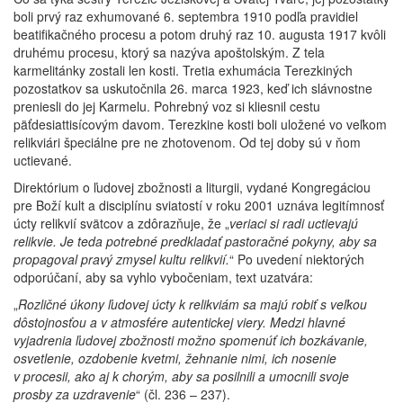
boli prvý raz exhumované 6. septembra 1910 podľa pravidiel
beatifikačného procesu a potom druhý raz 10. augusta 1917 kvôli
druhému procesu, ktorý sa nazýva apoštolským. Z tela
karmelitánky zostali len kosti. Tretia exhumácia Terezkiných
pozostatkov sa uskutočnila 26. marca 1923, keď ich slávnostne
preniesli do jej Karmelu. Pohrebný voz si kliesnil cestu
päťdesiattisícovým davom. Terezkine kosti boli uložené vo veľkom
relikviári špeciálne pre ne zhotovenom. Od tej doby sú v ňom
uctievané.
Direktórium o ľudovej zbožnosti a liturgii, vydané Kongregáciou
pre Boží kult a disciplínu sviatostí v roku 2001 uznáva legitímnosť
úcty relikvií svätcov a zdôrazňuje, že „
veriaci si radi uctievajú
relikvie. Je teda potrebné predkladať pastoračné pokyny, aby sa
propagoval pravý zmysel kultu relikvií.
“ Po uvedení niektorých
odporúčaní, aby sa vyhlo vybočeniam, text uzatvára:
„
Rozličné úkony ľudovej úcty k relikviám sa majú robiť s veľkou
dôstojnosťou a v atmosfére autentickej viery. Medzi hlavné
vyjadrenia ľudovej zbožnosti možno spomenúť ich bozkávanie,
osvetlenie, ozdobenie kvetmi, žehnanie nimi, ich nosenie
v procesii, ako aj k chorým, aby sa posilnili a umocnili svoje
prosby za uzdravenie
“ (čl. 236 – 237).