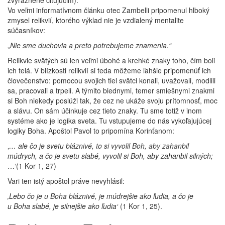
zvýraznené citujúcim).
Vo veľmi informatívnom článku otec Zambelli pripomenul hlboký
zmysel relikvií, ktorého výklad nie je vzdialený mentalite
súčasníkov:
„
Nie sme duchovia a preto potrebujeme znamenia.“
Relikvie svätých sú len veľmi úbohé a krehké znaky toho, čím boli
ich telá. V blízkosti relikvií si teda môžeme ľahšie pripomenúť ich
človečenstvo: pomocou svojich tiel svätci konali, uvažovali, modlili
sa, pracovali a trpeli. A týmito biednymi, temer smiešnymi znakmi
si Boh niekedy poslúži tak, že cez ne ukáže svoju prítomnosť, moc
a slávu. On sám účinkuje cez tieto znaky. Tu sme totiž v inom
systéme ako je logika sveta. Tu vstupujeme do nás vykoľajujúcej
logiky Boha. Apoštol Pavol to pripomína Korinťanom:
‚
… ale čo je svetu bláznivé, to si vyvolil Boh, aby zahanbil
múdrych, a čo je svetu slabé, vyvolil si Boh, aby zahanbil silných;
…‘(1 Kor 1, 27)
Vari ten istý apoštol práve nevyhlásil:
‚Lebo čo je u Boha bláznivé, je múdrejšie ako ľudia, a čo je
u Boha slabé, je silnejšie ako ľudia‘
(1 Kor 1, 25).