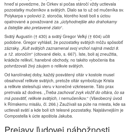
hneď si povedzme, že Cirkev si počas stáročí vždy uctievala
pozostatky mučeníkov a svätých. Dialo sa to už od mučeníka sv.
Polykarpa v polovici 2. storočia, ktorého kosti boli s úctou
opatrované a považované za „
úctyhodnejšie ako drahokamy
a čistejšie ako pretavené zlato
“.
Svätý Augustín († 430) a svätý Gregor Veľký († 604) učili
podobne. Gregor vyhlásil, že pozostatky svätých môžu spôsobiť
zázraky. „
Kult svätých zaznamenal svoj vrchol najmä medzi 8.
a 12. storočím
“ (citované dielo, s. 667). Iste, boli aj zneužitia,
krádeže relikvií, hanebné obchody, no takéto vybočenia iba
potvrdzovali živý záujem o relikvie svätých.
Od karolínskej doby, každý posvätený oltár v kostole musel
obsahovať relikvie svätých, pretože oltár symbolizuje Krista
a relikvie stelesňujú vieru v konečné vzkriesenie. Táto prax
pretrvala až dodnes. „
Treba zachovať zvyk vložiť do oltára, čo sa
má posvätiť, relikvie svätých, i nemučeníkov.
“ (Všeobecný úvod
k Rímskemu misálu, čl. 266.) Zaužívali sa púte na miesta, kde sa
uctievali svätí a kde boli ich telesné pozostatky. Najslávnejším je
Compostella k úcte apoštola Jakuba.
Prejavy ľudovej nábožnosti