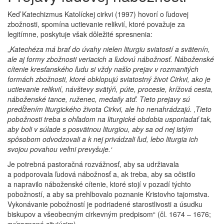
Keď Katechizmus Katolíckej cirkvi (1997) hovorí o ľudovej
zbožnosti, spomína uctievanie relikvií, ktoré považuje za
legitímne, poskytuje však dôležité spresnenia:
„
Katechéza má brať do úvahy nielen liturgiu sviatostí a svätenín,
ale aj formy zbožnosti veriacich a ľudovú nábožnosť. Náboženské
cítenie kresťanského ľudu si vždy našlo prejav v rozmanitých
formách zbožnosti, ktoré obklopujú sviatostný život Cirkvi, ako je
uctievanie relikvií, návštevy svätýň, púte, procesie, krížová cesta,
náboženské tance, ruženec, medaily atď. Tieto prejavy sú
predĺžením liturgického života Cirkvi, ale ho nenahrádzajú. ‚Tieto
pobožnosti treba s ohľadom na liturgické obdobia usporiadať tak,
aby boli v súlade s posvätnou liturgiou, aby sa od nej istým
spôsobom odvodzovali a k nej privádzali ľud, lebo liturgia ich
svojou povahou veľmi prevyšuje.‘
Je potrebná pastoračná rozvážnosť, aby sa udržiavala
a podporovala ľudová nábožnosť a, ak treba, aby sa očistilo
a napravilo náboženské cítenie, ktoré stojí v pozadí týchto
pobožností, a aby sa prehlbovalo poznanie Kristovho tajomstva.
Vykonávanie pobožností je podriadené starostlivosti a úsudku
biskupov a všeobecným cirkevným predpisom“ (čl. 1674 – 1676;