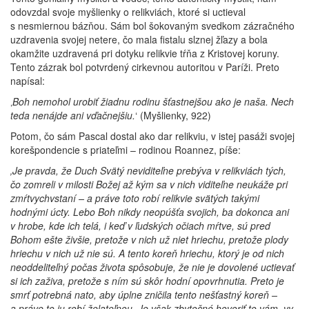
odovzdal svoje myšlienky o relikviách, ktoré si uctieval
s nesmiernou bázňou. Sám bol šokovaným svedkom zázračného
uzdravenia svojej netere, čo mala fistalu slznej žľazy a bola
okamžite uzdravená pri dotyku relikvie tŕňa z Kristovej koruny.
Tento zázrak bol potvrdený cirkevnou autoritou v Paríži. Preto
napísal:
‚
Boh nemohol urobiť žiadnu rodinu šťastnejšou ako je naša. Nech
teda nenájde ani vďačnejšiu.
‘ (Myšlienky, 922)
Potom, čo sám Pascal dostal ako dar relikviu, v istej pasáži svojej
korešpondencie s priateľmi – rodinou Roannez, píše:
‚Je pravda, že Duch Svätý neviditeľne prebýva v relikviách tých,
čo zomreli v milosti Božej až kým sa v nich viditeľne neukáže pri
zmŕtvychvstaní – a práve toto robí relikvie svätých takými
hodnými úcty. Lebo Boh nikdy neopúšťa svojich, ba dokonca ani
v hrobe, kde ich telá, i keď v ľudských očiach mŕtve, sú pred
Bohom ešte živšie, pretože v nich už niet hriechu, pretože plody
hriechu v nich už nie sú. A tento koreň hriechu, ktorý je od nich
neoddeliteľný počas života spôsobuje, že nie je dovolené uctievať
si ich zaživa, pretože s ním sú skôr hodní opovrhnutia. Preto je
smrť potrebná nato, aby úplne zničila tento nešťastný koreň –
a práve to ju robí želateľnou. Je však zbytočné hovoriť to vám, vy