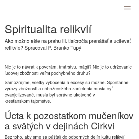
Spiritualita relikvií
Ako možno ešte na prahu III. tisícročia prenášať a uctievať
relikvie? Spracoval P. Branko Tupý
Nie je to návrat k poverám, tmárstvu, mágii? Nie je to udržovanie
ľudovej zbožnosti veľmi pochybného druhu?
Samozrejme, všetky vybočenia a excesy sú možné. Spontánne
výrazy zbožnosti a náboženského zanietenia musia byť
evanjelizované, musia byť správne ukotvené v
kresťanskom tajomstve.
Úcta k pozostatkom mučeníkov
a svätých v dejinách Cirkvi
Bez toho, aby sme sa púšťali do odborných dejín kultu relikvií,