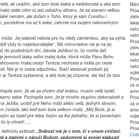
sme­lá, ak uvážim, aká som bola slabá a nedokonalá a aká som
Mári
d­nako stále cítim tú istú odvážnu dôveru, že sa stanem veľ­kou
Pros
ijaké nemám, ale dúfam v Toho, ktorý je sám Cnosťou i
zléh
ím, pozdvihne ma až k sebe, zahrnie ma svojimi nekoneč­nými
leká
neho
neho
čo môže. Jej slabosť nebola pre ňu nikdy zámienkou, aby sa vyhla
Pros
biť vždy to najdokonalejšie“. Nič mimoriadne nie je na jej
zléh
až do posledných dní, dávala Ježišovi to, čo mohla dať.
leká
o je jemnocit lásky veľmi malej duše, ktorá môže Pánu Bohu
neho
ľahčovaniu malej cesty! Terézia nechcela a nešla po ceste
neho
ti. Nie je to cesta odpočinku. Stačí sledovať priebeh jej
vojt
je Terézia vystavená, a aké bolo jej utrpenie, ale tiež že toto
Pros
za z
chopila som, že ak sa chcem stať svätou, mu­sím veľa trpieť,
ame
 na samu seba. Pochopila som, že je mnoho stupňov dokonalosti a
Pros
a Ježiša, urobiť pre Neho málo alebo veľa, jedným slovom,
za z
m zvolala, ako keď som bola celkom malá: „Môj Bože, ja si
amen
jím sa trpieť pre teba, bojím sa iba jedného, že si ponechám
vojt
, čo ty chceš!…
„
Pros
Pros
definíciu svätosti:
„
Svätosť nie je v tom, či v onom cvičení.
Coll
ými a malými v náručí Božom, vedomými si svojej slabosti