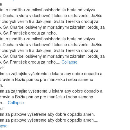
a
ím o modlitbu za milosť oslobodenia brata od vplyvu
o Ducha a vieru v duchovné i telesné uzdravenie. Ježišu
r chorých verím ti a ďakujem. Svätá Terezka oroduj za
. Sv. Charbel oslávený mimoriadnymi zázrakmi oroduj za
. Sv. František oroduj za neho.
ím o modlitbu za milosť oslobodenia brata od vplyvu
o Ducha a vieru v duchovné i telesné uzdravenie. Ježišu
r chorých verím ti a ďakujem. Svätá Terezka oroduj za
. Sv. Charbel oslávený mimoriadnymi zázrakmi oroduj za
. Sv. František oroduj za neho....
Collapse
ech
im za zajtrajšie vyšetrenie u lekara aby dobre dopadlo a
dravie a Božiu pomoc pre manželku i seba sameho
n.
im za zajtrajšie vyšetrenie u lekara aby dobre dopadlo a
dravie a Božiu pomoc pre manželku i seba sameho
....
Collapse
ech
im za piatkove vyšetrenie aby dobre dopadlo amen.
im za piatkove vyšetrenie aby dobre dopadlo amen....
apse