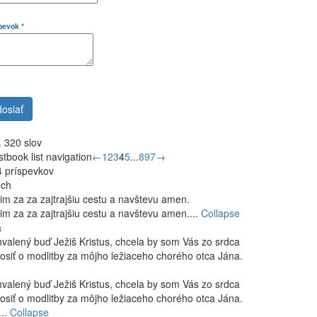
spevok
*
 320 slov
tbook list navigation
←
1
2
3
4
5
...
897
→
 príspevkov
ech
im za za zajtrajšiu cestu a navštevu amen.
im za za zajtrajšiu cestu a navštevu amen....
Collapse
a
valený buď Ježiš Kristus, chcela by som Vás zo srdca
osiť o modlitby za môjho ležiaceho chorého otca Jána.
valený buď Ježiš Kristus, chcela by som Vás zo srdca
osiť o modlitby za môjho ležiaceho chorého otca Jána.
..
Collapse