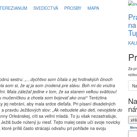
TEREZIANUM
SVEDECTVÁ
PROSBY
MAPA
Pr
na
Tu
KAL
Pr
Za pr
relik
rodnú sestru:
„…dychtivo som čítala o jej hrdinských činoch
ela som si, že aj ja som zrodená pre slávu. Boh mi do vnútra
ďmi. Mala záležať jedine v tom, že sa stanem veľkou sväticou!
nou mučeníčkou a chcela som
bojovať ako ona!“
Teréziina
Na
 jej nebráni, aby mala srdce dieťaťa. Pri písaní divadelných
ná
u a pravdu Ježišových slov:
„Ak nebudete ako deti, nevojdete do
ny Orleánskej, cíti sa veľmi mladá. To ju však nezastrašuje,
x
Hi
 Ježiš bude nútený ju niesť. Tejto malej ceste učí svoje novicky
toré príliš často strácajú odvahu pri pohľade na svoju
Men