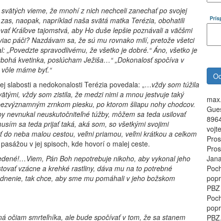
 svätých vieme, že mnohí z nich nechceli zanechať po svojej
Prí
í zas, nao­pak, napríklad naša svätá matka Terézia, obohatili
vať Krá­ľove tajomstvá, aby Ho duše lepšie poznávali a väčšmi
 viac páči? Nazdávam sa, že sú mu rovnako milí, pretože všetci
: „Povedzte spravodlivému, že všetko je dobré.“ Áno, všetko je
 úbohá kvetinka, poslúcham Je­žiša…
“
„Dokonalosť spočíva v
o vôle máme byť.“
ojej slabosti a nedokonalosti Terézia povedala: „…
vždy som túžila
ätými, vždy som zistila, že medzi nimi a mnou jestvuje taký
max.
 bezvý­znamným zrnkom piesku, po ktorom šliapu nohy chod­cov.
Gues
by nevnukal neuskutočniteľné túžby, môžem sa teda usilovať
8964
sím sa teda prijať taká, aká som, so všetkými svojimi
vojt
 do neba malou cestou, veľmi priamou, veľmi krátkou a celkom
Pros
 pasážou v jej spisoch, kde hovorí o malej ceste.
Pros
e vedené!…Viem, Pán Boh nepotrebuje nikoho, aby vykonal jeho
Jan
­tovať vzácne a krehké rastliny, dáva mu na to potrebné
Poch
lod­nenie, tak chce, aby sme mu pomáhali v jeho božskom
popr
PBZ
Poch
popr
ná očiam smrteľníka, ale bude spočívať v tom, že sa stanem
PBZ.