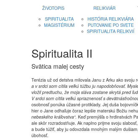
ŽIVOTOPIS
RELIKVIÁR
SPIRITUALITA
HISTÓRIA RELIKVIÁRA
MAGISTÉRIUM
PUTOVANIE PO SVETE
SPIRITUALITA RELIKVIÍ
Spiritualita II
Svätica malej cesty
Terézia už od detstva milovala Janu z Arku ako svoju 
a v srdci som cítila veľkú túžbu ju napodobňovať. Mysl
vložil predtuchu, že moja sláva zostane skrytá pred ľu
V srdci som cítila veľkú spriaznenosť s devätnásťroč
osobnosť ponúka úžasné protiklady. Jej duša bojovníčky
hier o Jane odhaľuje čoraz lepšie materskú Božiu neh
nebeského kráľovstva“.
Keď premýšľa o hrdinstvách Pan
ale skôr rozradostňuje. Ak naplno prijme svoju slabosť,
a bude túžiť, aby ju odovzdala mnohým malým dušiam, k
úbohosť.