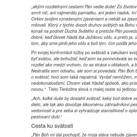
„
akými rozdielny­mi cestami Pán vedie duše! Zo životov
smrti nič, ani najmenšiu pamiatku, ani jeden riadok. In
Cirkev svojimi vznešenými zjaveniami a nebáli sa zjavo
milovali. Ktorý z týchto dvoch druhov svätých sa Bohu
konali na podnet Ducha Svätého a pretože Pán povedal
dobré, keď človek hľadá iba Ježišovu vôľu, a preto ja,
tom, aby sme plnili jeho vôľu a boli tým, čím podľa je­h
Pri svojej konfrontácii túžby po svätosti a zakúšaní sv
byť svätou, ale bohužiaľ, keď som sa porovnávala so sv
rozdiel ako medzi vrchom, čo sa stráca v oblakoch, a
Nestratila som odvahu, ale som si povedala: Pán Boh 
o svätosť, hoci som taká nepatrná
.
Vyrásť ne­môžem, mu
nedokonalosťami. Chcem však hľadať spôsob, ako prísť
novou.“
Tieto Teréziine slová o malej ceste sú jedinou
„
Ach, koľké duše by do­siahli svätosť, keby boli dobr
dielo, ale tak ako dovoľuje šikovnému záhradníkovi pes
vedomosti a pre seba si vyhradzuje starostlivosť o op
pestovaní duší
.“
Cesta ku svätosti
„
Pán Boh mi dal pochopiť, že moja sláva nebude zjave