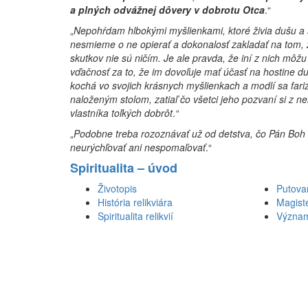
a plných odvážnej dôvery v dobrotu Otca
.“
„
Nepohŕdam hlbokými myšlienkami, ktoré živia dušu a 
nesmieme o ne opierať a dokonalosť zakladať na tom, ž
skutkov nie sú ničím. Je ale pravda, že iní z nich môžu 
vďačnosť za to, že im dovoľuje mať účasť na hos­tine d
kochá vo svojich krásnych myšlienkach a mod­lí sa fari
naloženým stolom, zatiaľ čo všetci jeho pozvaní si z n
vlastníka toľkých dobrôt
.
“
„
Podobne treba rozoznávať už od detstva, čo Pán Boh ž
neurýchľovať ani nespomaľovať
.“
Spiritualita – úvod
Životopis
Putova
História relikviára
Magist
Spiritualita relikvií
Význa