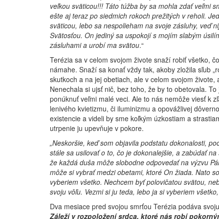
veľkou sväticou!!! Táto túžba by sa mohla zdať veľmi 
ešte aj teraz po siedmich rokoch prežitých v reholi. Je
sväticou, lebo sa nespolieham na svoje zásluhy, veď n
Svätosťou. On jediný sa uspokojí s mojím slabým úsil
zásluhami a urobí ma svätou
.“
Terézia sa v celom svojom živote snaží robiť všetko, 
námahe. Snaží sa konať vždy tak, akoby zložila sľub „ro
skutkoch a na jej obetiach, ale v celom svojom živote, 
Nenechala si ujsť nič, bez toho, že by to obetovala. T
ponúknuť veľmi malé veci. Ale to nás nemôže viesť k z
lenivého kvietizmu, či iluminizmu a opovážlivej dôvernos
existencie a videli by sme koľkým úzkostiam a strastiam 
utrpenie ju upevňuje v pokore.
„Neskoršie, keď som objavila podstatu do­konalosti, po
stále sa usilovať o to, čo je dokonalejšie, a zabúdať
že každá duša môže slo­bodne odpovedať na výzvu Pán
môže si vybrať medzi obetami, ktoré On žiada. Nato so
vyberiem všetko. Nechcem byť polovičatou svätou, nebo
svoju vôľu. Vezmi si ju teda, lebo ja si vyberiem všetko
Dva mesiace pred svojou smrťou
Terézia podáva svoju 
Záleží v rozpoložení srdca, ktoré nás robí pokorn