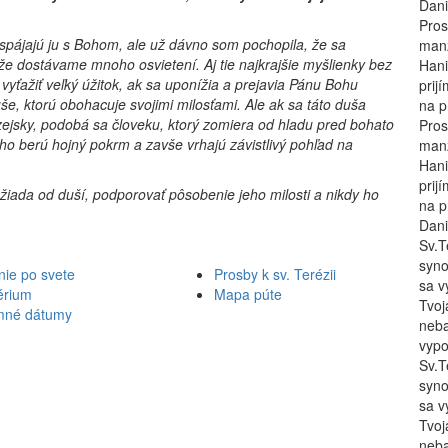
Dani
Pros
spájajú ju s Bohom, ale už dávno som pochopila, že sa
manž
e dostávame mnoho osvietení. Aj tie najkrajšie myšlien­ky bez
Hani
vyťažiť veľký úžitok, ak sa uponížia a prejavia Pá­nu Bohu
prij
uše, ktorú obohacuje svojimi milosťami. Ale ak sa táto duša
na p
zejsky, podobá sa človeku, ktorý zomiera od hla­du pred bohato
Pros
eho berú hojný pokrm a zavše vrhajú zá­vistlivý pohľad na
manž
Hani
prij
iada od duší, podporovať pôsobenie jeho milosti a nikdy ho
na p
Dani
Sv.T
syno
nie po svete
Prosby k sv. Terézii
sa v
érium
Mapa púte
Tvoj
mné dátumy
neba
vypo
Sv.T
syno
sa v
Tvoj
neba