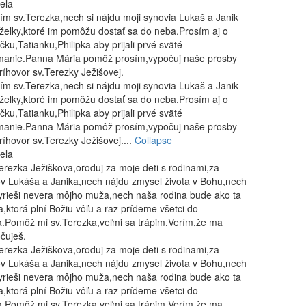
ela
ím sv.Terezka,nech si nájdu moji synovia Lukaš a Janik
elky,ktoré im pomôžu dostať sa do neba.Prosím aj o
čku,Tatianku,Philipka aby prijali prvé sväté
ímanie.Panna Mária pomôž prosím,vypočuj naše prosby
ríhovor sv.Terezky Ježišovej.
ím sv.Terezka,nech si nájdu moji synovia Lukaš a Janik
elky,ktoré im pomôžu dostať sa do neba.Prosím aj o
čku,Tatianku,Philipka aby prijali prvé sväté
ímanie.Panna Mária pomôž prosím,vypočuj naše prosby
ríhovor sv.Terezky Ježišovej....
Collapse
ela
erezka Ježiškova,oroduj za moje deti s rodinami,za
v Lukáša a Janika,nech nájdu zmysel života v Bohu,nech
yrieši nevera môjho muža,nech naša rodina bude ako ta
a,ktorá plní Božiu vôľu a raz prídeme všetci do
.Pomôž mi sv.Terezka,veľmi sa trápim.Verím,že ma
čuješ.
erezka Ježiškova,oroduj za moje deti s rodinami,za
v Lukáša a Janika,nech nájdu zmysel života v Bohu,nech
yrieši nevera môjho muža,nech naša rodina bude ako ta
a,ktorá plní Božiu vôľu a raz prídeme všetci do
.Pomôž mi sv.Terezka,veľmi sa trápim.Verím,že ma