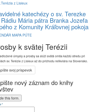
avidelné katechézy o sv. Terezke
 Rádiu Mária pátra Branka Jozefa
pého z Komunity Kráľovnej pokoja
ENDÁR
MAPA PÚTE
osby k svätej Terézii
edložené úmysly a prosby sa slúži svätá omša každú stredu pri
viách sv. Terézie z Lisieux až do príchodu relikviára na Slovensko.
pište nový záznam do knihy
vštev
de this form.
o
*