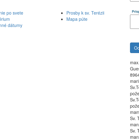
Prí
nie po svete
Prosby k sv. Terézii
érium
Mapa púte
mné dátumy
max.
Gues
8964
mari
Sv.T
pož
Sv.T
pože
ma
Sv. 
manz
Sv. 
manz