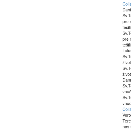
Coll
Dani
Sv.T
pre 
tešil
Sv.T
pre 
tešil
Luk
Sv.T
živo
Sv.T
živo
Dani
Sv.T
vnuč
Sv.T
vnuč
Coll
Vero
Tere
nas 