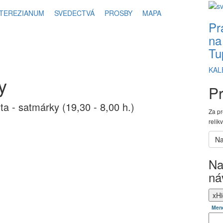
TEREZIANUM
SVEDECTVÁ
PROSBY
MAPA
Pr
na
Tu
KAL
y
Pr
nta - satmárky (19,30 - 8,00 h.)
Za pr
relik
Na
ná
x
Hi
Men