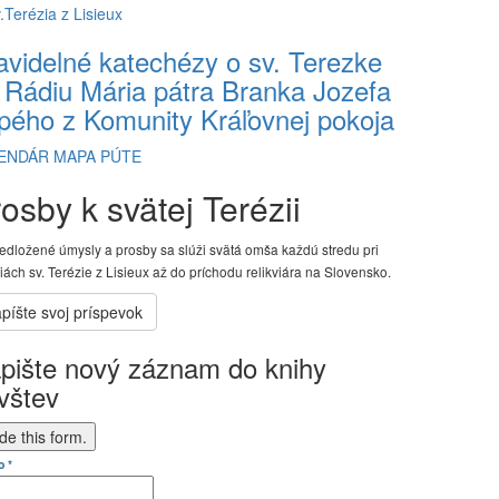
avidelné katechézy o sv. Terezke
 Rádiu Mária pátra Branka Jozefa
pého z Komunity Kráľovnej pokoja
ENDÁR
MAPA PÚTE
osby k svätej Terézii
edložené úmysly a prosby sa slúži svätá omša každú stredu pri
viách sv. Terézie z Lisieux až do príchodu relikviára na Slovensko.
pište nový záznam do knihy
vštev
de this form.
o
*