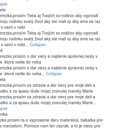
apse
ela
erezka,prosím Teba aj Tvojích sv.rodičov aby vyprosili
moju rodinku svatý život aký ste mali vy aby sme sa raz
i s vami v nebi
erezka,prosím Teba aj Tvojích sv.rodičov aby vyprosili
moju rodinku svatý život aký ste mali vy aby sme sa raz
i s vami v nebi...
Collapse
aš
erezka prosím o dar viery a najdenie správnej cesty v
te ,ktorá vedie do neba
erezka prosím o dar viery a najdenie správnej cesty v
te ,ktorá vedie do neba...
Collapse
ela
erezka,prosím za zdravie a dar viery pre moje deti a
atko a za spasu duše mojej zosnulej mamky Marie
erezka,prosím za zdravie a dar viery pre moje deti a
atko a za spasu duše mojej zosnulej mamky Marie...
apse
nika
zka prosim ta o vyprosenie daru materstva, babatka pre
s manzelom. Pomoze nam len zazrak, a to je nieco pre