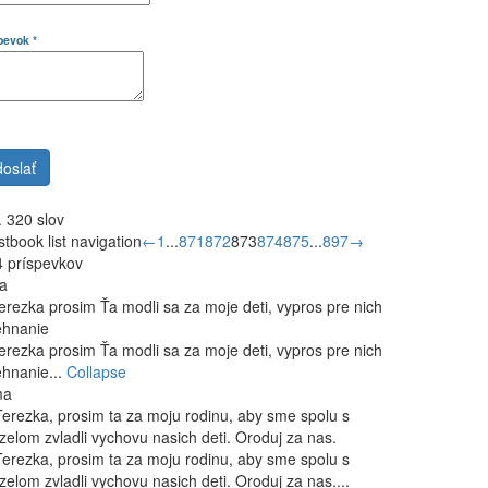
spevok
*
 320 slov
tbook list navigation
←
1
...
871
872
873
874
875
...
897
→
 príspevkov
a
erezka prosim Ťa modli sa za moje deti, vypros pre nich
ehnanie
erezka prosim Ťa modli sa za moje deti, vypros pre nich
hnanie...
Collapse
ma
Terezka, prosim ta za moju rodinu, aby sme spolu s
elom zvladli vychovu nasich deti. Oroduj za nas.
Terezka, prosim ta za moju rodinu, aby sme spolu s
elom zvladli vychovu nasich deti. Oroduj za nas....