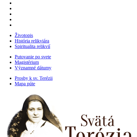
Životopis
História relikviára
Spiritualita relikvií
Putovanie po svete
Magistérium
Významné dátumy
Prosby k sv. Terézii
Mapa púte