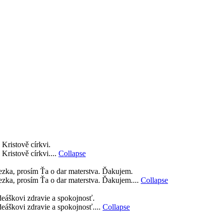
Kristově církvi.
Kristově církvi....
Collapse
erezka, prosím Ťa o dar materstva. Ďakujem.
rezka, prosím Ťa o dar materstva. Ďakujem....
Collapse
deáškovi zdravie a spokojnosť.
deáškovi zdravie a spokojnosť....
Collapse