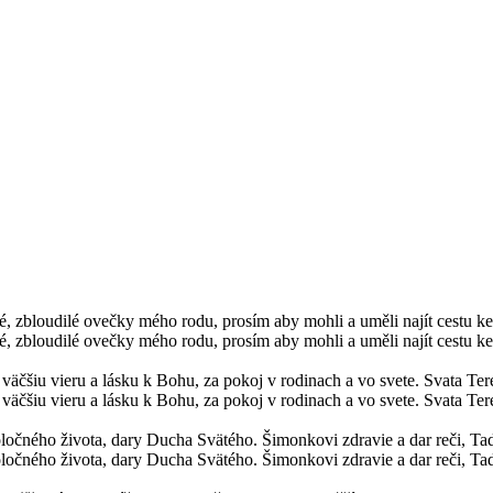
 zbloudilé ovečky mého rodu, prosím aby mohli a uměli najít cestu ke 
 zbloudilé ovečky mého rodu, prosím aby mohli a uměli najít cestu ke 
a väčšiu vieru a lásku k Bohu, za pokoj v rodinach a vo svete. Svata T
a väčšiu vieru a lásku k Bohu, za pokoj v rodinach a vo svete. Svata Te
spoločného života, dary Ducha Svätého. Šimonkovi zdravie a dar reči, Ta
poločného života, dary Ducha Svätého. Šimonkovi zdravie a dar reči, Ta