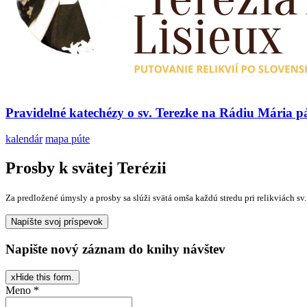
Pravidelné katechézy o sv. Terezke na Rádiu Mária
kalendár
mapa púte
Prosby k svätej Terézii
Za predložené úmysly a prosby sa slúži svätá omša každú stredu pri relikviách sv.
Napište nový záznam do knihy návštev
x
Hide this form.
Meno
*