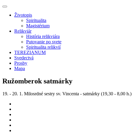
Životopis
Spiritualita
Magistérium
Relikviár
História relikviára
Putovanie po svete
Spiritualita relikvií
TEREZIANUM
Svedectvá
Prosby
Mapa
Ružomberok satmárky
19. - 20. 1. Milosrdné sestry sv. Vincenta - satmárky (19,30 - 8,00 h.)