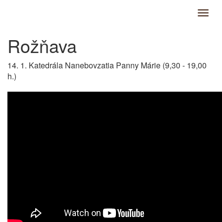
Rožňava
14. 1. Katedrála Nanebovzatia Panny Márie (9,30 - 19,00
h.)