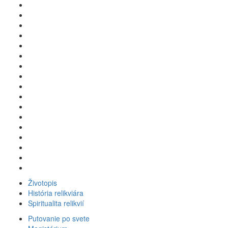
Životopis
História relikviára
Spiritualita relikvií
Putovanie po svete