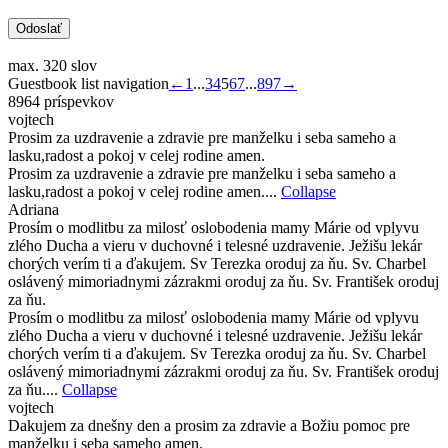
max. 320 slov
Guestbook list navigation
←
1
...
3
4
5
6
7
...
897
→
8964 príspevkov
vojtech
Prosim za uzdravenie a zdravie pre manželku i seba sameho a
lasku,radost a pokoj v celej rodine amen.
Prosim za uzdravenie a zdravie pre manželku i seba sameho a
lasku,radost a pokoj v celej rodine amen....
Collapse
Adriana
Prosím o modlitbu za milosť oslobodenia mamy Márie od vplyvu
zlého Ducha a vieru v duchovné i telesné uzdravenie. Ježišu lekár
chorých verím ti a ďakujem. Sv Terezka oroduj za ňu. Sv. Charbel
oslávený mimoriadnymi zázrakmi oroduj za ňu. Sv. František oroduj
za ňu.
Prosím o modlitbu za milosť oslobodenia mamy Márie od vplyvu
zlého Ducha a vieru v duchovné i telesné uzdravenie. Ježišu lekár
chorých verím ti a ďakujem. Sv Terezka oroduj za ňu. Sv. Charbel
oslávený mimoriadnymi zázrakmi oroduj za ňu. Sv. František oroduj
za ňu....
Collapse
vojtech
Dakujem za dnešny den a prosim za zdravie a Božiu pomoc pre
manželku i seba sameho amen.