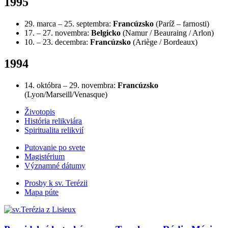
1995
29. marca – 25. septembra:
Francúzsko
(Paríž – farnosti)
17. – 27. novembra:
Belgicko
(Namur / Beauraing / Arlon)
10. – 23. decembra:
Francúzsko
(Ariège / Bordeaux)
1994
14. októbra – 29. novembra:
Francúzsko
(Lyon/Marseill/Venasque)
Životopis
História relikviára
Spiritualita relikvií
Putovanie po svete
Magistérium
Významné dátumy
Prosby k sv. Terézii
Mapa púte