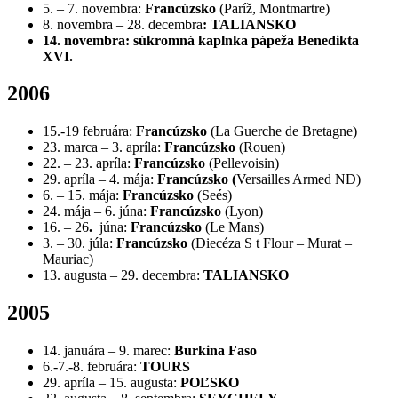
5. – 7. novembra:
Francúzsko
(Paríž, Montmartre)
8. novembra – 28. decembra
:
TALIANSKO
14. novembra:
súkromná
kaplnka pápeža Benedikta
XVI.
2006
15.-19 februára:
Francúzsko
(La Guerche de Bretagne)
23. marca – 3. apríla:
Francúzsko
(Rouen)
22. – 23. apríla:
Francúzsko
(Pellevoisin)
29. apríla – 4. mája:
Francúzsko
(
Versailles Armed ND)
6. – 15. mája:
Francúzsko
(Seés)
24. mája – 6. júna:
Francúzsko
(Lyon)
16. – 26
.
júna:
Francúzsko
(Le Mans)
3. – 30. júla:
Francúzsko
(Diecéza S t Flour – Murat –
Mauriac)
13. augusta – 29. decembra:
TALIANSKO
2005
14. januára – 9. marec:
Burkina Faso
6.-7.-8. februára:
TOURS
29. apríla – 15. augusta:
POĽSKO