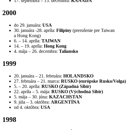
17. septembra – 15. decembra:
KANADA
2000
do 29. januára:
USA
30. januára -28. apríla:
Filipíny
(prerušenie pre Taiwan
a Hong Kong)
6. – 14. apríla:
TAIWAN
14. – 19. apríla:
Hong Kong
4. mája – 26. decembra:
Taliansko
1999
20. januára – 21. februára:
HOLANDSKO
27. februára – 21. marca:
RUSKO
(európske Rusko/Volga)
5. – 20. apríla:
RUSKO
(Západná Sibír)
22. apríla – 5. mája:
RUSKO
(Východná Sibír)
5. mája – 30. júna:
KAZACHSTAN
9. júla – 3. októbra:
ARGENTÍNA
od 4. októbra:
USA
1998