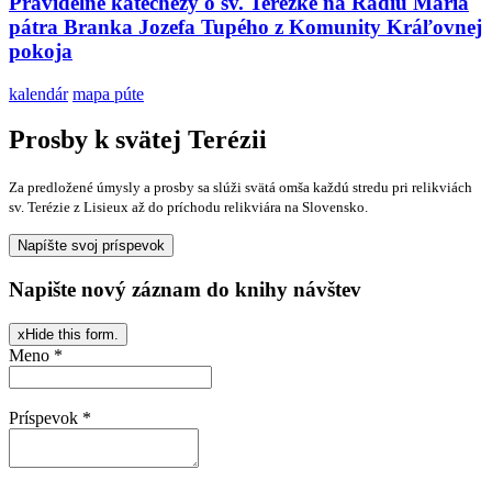
Pravidelné katechézy o sv. Terezke na Rádiu Mária
pátra Branka Jozefa Tupého z Komunity Kráľovnej
pokoja
kalendár
mapa púte
Prosby k svätej Terézii
Za predložené úmysly a prosby sa slúži svätá omša každú stredu pri relikviách
sv. Terézie z Lisieux až do príchodu relikviára na Slovensko.
Napište nový záznam do knihy návštev
x
Hide this form.
Meno
*
Príspevok
*