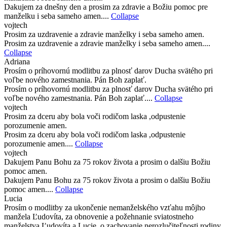
Dakujem za dnešny den a prosim za zdravie a Božiu pomoc pre
manželku i seba sameho amen....
Collapse
vojtech
Prosim za uzdravenie a zdravie manželky i seba sameho amen.
Prosim za uzdravenie a zdravie manželky i seba sameho amen....
Collapse
Adriana
Prosím o príhovornú modlitbu za plnosť darov Ducha svätého pri
voľbe nového zamestnania. Pán Boh zaplať.
Prosím o príhovornú modlitbu za plnosť darov Ducha svätého pri
voľbe nového zamestnania. Pán Boh zaplať....
Collapse
vojtech
Prosim za dceru aby bola voči rodičom laska ,odpustenie
porozumenie amen.
Prosim za dceru aby bola voči rodičom laska ,odpustenie
porozumenie amen....
Collapse
vojtech
Dakujem Panu Bohu za 75 rokov života a prosim o dalšiu Božiu
pomoc amen.
Dakujem Panu Bohu za 75 rokov života a prosim o dalšiu Božiu
pomoc amen....
Collapse
Lucia
Prosím o modlitby za ukončenie nemanželského vzťahu môjho
manžela Ľudovíta, za obnovenie a požehnanie sviatostneho
manželstva Ľudovíta a Lucie, o zachovanie nerozlučiteľnosti rodiny,