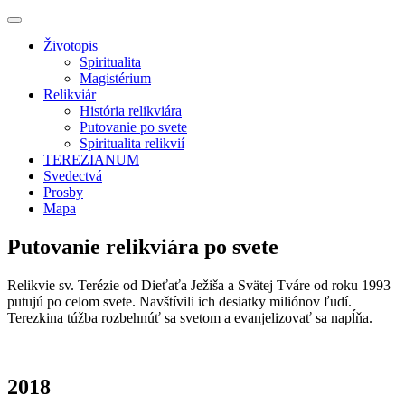
Životopis
Spiritualita
Magistérium
Relikviár
História relikviára
Putovanie po svete
Spiritualita relikvií
TEREZIANUM
Svedectvá
Prosby
Mapa
Putovanie relikviára po svete
Relikvie sv. Terézie od Dieťaťa Ježiša a Svätej Tváre od roku 1993
putujú po celom svete. Navštívili ich desiatky miliónov ľudí.
Terezkina túžba rozbehnúť sa svetom a evanjelizovať sa napĺňa.
2018