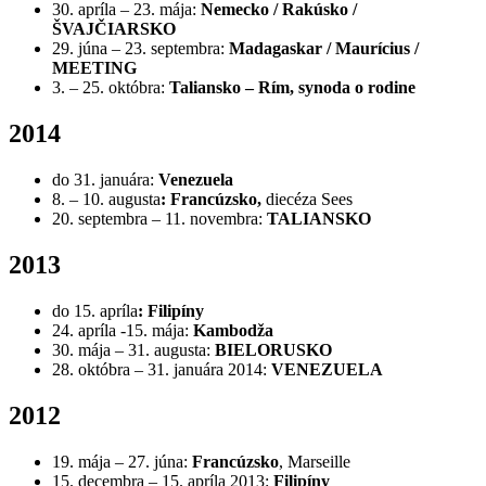
30. apríla – 23. mája:
Nemecko /
Rakúsko /
ŠVAJČIARSKO
29. júna – 23. septembra:
Madagaskar / Maurícius /
MEETING
3. – 25. októbra:
Taliansko – Rím,
synoda o rodine
2014
do 31. januára:
Venezuela
8. – 10. augusta
:
Francúzsko,
diecéza Sees
20. septembra – 11. novembra:
TALIANSKO
2013
do 15. apríla
:
Filipíny
24. apríla -15. mája:
Kambodža
30. mája – 31. augusta:
BIELORUSKO
28. októbra – 31. januára 2014:
VENEZUELA
2012
19. mája – 27. júna:
Francúzsko
, Marseille
15. decembra – 15. apríla 2013:
Filipíny