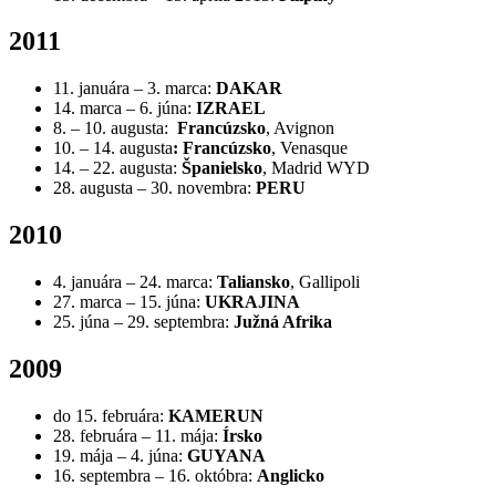
2011
11. januára – 3. marca:
DAKAR
14. marca – 6. júna:
IZRAEL
8. – 10. augusta­:
Francúzsko
, Avignon
10. – 14. augusta
:
Francúzsko
, Venasque
14. – 22.
augusta:
Španielsko
, Madrid WYD
28. augusta – 30. novembra:
PERU
2010
4. januára – 24. marca:
Taliansko
, Gallipoli
27. marca – 15. júna:
UKRAJINA
25. júna – 29. septembra:
Južná Afrika
2009
do 15. februára:
KAMERUN
28. februára – 11. mája:
Írsko
19. mája – 4. júna:
GUYANA
16. septembra – 16. októbra:
Anglicko