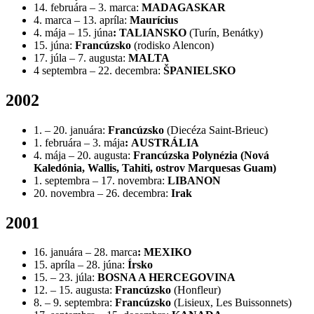
14. februára – 3. marca:
MADAGASKAR
4. marca – 13. apríla:
Maurícius
4. mája – 15. júna
:
TALIANSKO
(Turín, Benátky)
15. júna:
Francúzsko
(rodisko Alencon)
17. júla – 7. augusta:
MALTA
4 septembra – 22. decembra:
ŠPANIELSKO
2002
1. – 20. januára:
Francúzsko
(Diecéza Saint-Brieuc)
1. februára – 3. mája
:
AUSTRÁLIA
4. mája – 20.
augusta:
Francúzska
Polynézia (Nová
Kaledónia, Wallis, Tahiti, ostrov Marquesas Guam)
1. septembra – 17. novembra:
LIBANON
20. novembra – 26.
decembra:
Irak
2001
16. januára – 28. marca
: MEXIKO
15. apríla – 28. júna:
Írsko
15. – 23. júla:
BOSNA A HERCEGOVINA
12. – 15. augusta:
Francúzsko
(Honfleur)
8. – 9. septembra:
Francúzsko
(Lisieux, Les Buissonnets)