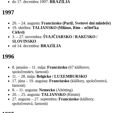
do 17. decembra 1997:
BRAZÍLIA
1997
20. – 24. augusta:
Francúzsko
(Paríž, Svetové dni mládeže)
19. októbra:
TALIANSKO
(Miláno, Rím – učiteľka
Cirkvi)
3. – 27. novembra:
ŠVAJČIARSKO / RAKÚSKO /
SLOVINSKO
od 14. decembra:
BRAZÍLIA
1996
8. januára – 11. mája:
Francúzsko
(67 kláštorov,
spoločenstiev, farností)
11. – 28. mája:
Belgicko / LUXEMBURSKO
17. júna – 19. augusta:
Francúzsko
(kláštory, spoločenstvá,
farnosti)
8. – 11. augusta:
Nemecko
(Altötting)
20. – 25. augusta:
TALIANSKO
(Rimini)
27. augusta – 27. septembra:
Francúzsko
(kláštory,
spoločenstvá, farnosti)