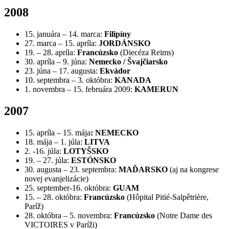
2008
15. januára – 14. marca:
Filipíny
27. marca – 15. apríla:
JORDÁNSKO
19. – 28. apríla:
Francúzsko
(Diecéza Reims)
30. apríla – 9. júna:
Nemecko
/ Švajčiarsko
23. júna – 17. augusta:
Ekvádor
10. septembra – 3. októbra:
KANADA
1. novembra – 15. februára 2009:
KAMERUN
2007
15. apríla – 15. mája
:
NEMECKO
18. mája – 1. júla:
LITVA
2. -16. júla:
LOTYŠSKO
19. – 27. júla:
ESTÓNSKO
30. augusta – 23. septembra:
MAĎARSKO
(aj na kongrese
novej evanjelizácie)
25. september-16. októbra:
GUAM
15. – 28. októbra:
Francúzsko
(Hôpital Pitié-Salpêtrière,
Paríž)
28. októbra – 5. novembra:
Francúzsko
(Notre Dame des
VICTOIRES v Paríži)