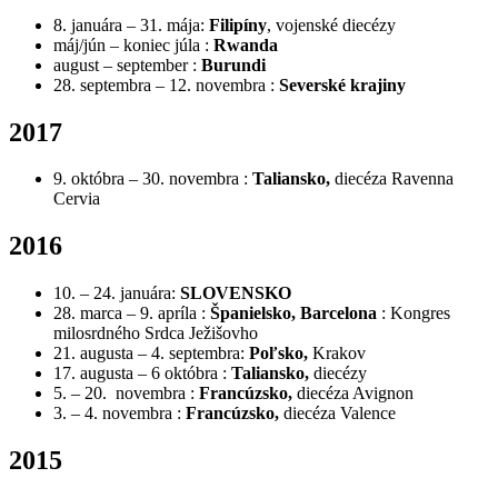
8. januára – 31. mája:
Filipíny
, vojenské diecézy
máj/jún – koniec júla :
Rwanda
august – september :
Burundi
28. septembra – 12. novembra :
Severské krajiny
2017
9. októbra – 30. novembra :
Taliansko,
d
iecéza Ravenna
Cervia
2016
10. – 24. januára:
SLOVENSKO
28. marca – 9. apríla :
Španielsko
, Barcelona
: Kongres
milosrdného Srdca Ježišovho
21. augusta – 4. septembra:
Poľsko,
Krakov
17. augusta – 6 októbra :
Taliansko
,
diecézy
5. – 20. novembra :
Francúzsko
,
diecéza Avignon
3. – 4. novembra :
Francúzsko
,
diecéza Valence
2015