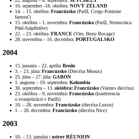
22. augusta – 8. septembra:
SEYCHELY
16. september -18. októbra:
NOVÝ ZÉLAND
14. – 15. októbra:
Francúzsko
(Paríž, Cergy-Pontoise
farnosť)
15. októbra – 1. novembra:
Francúzsko
(Paríž, Nemocnica
Pitié-Salpêtrière)
22. – 23. októbra:
FRANCE
(Vire, Beny-Bocage)
28. novembra – 16. decembra:
PORTUGALSKO
2004
15. januára – 22. apríla
:
Benin
3. – 23. júna:
Francúzsko
(Diecéza Meaux)
25. júna – 27. júla:
GABON
1. augusta – 19. septembra:
Kolumbia
30. septembra – 13.
októbra:
Francúzsko
(Vannes diecéza)
23. októbra – 9. novembra:
Francúzsko
(konferencia
o evanjelizácii v Paríži)
10. – 28. novembra:
Francúzsko
(diecéza Luzon)
1. – 20. decembra:
Francúzsko
(diecéza Nice)
2003
10. – 13. januára
: ostrov RÉUNION