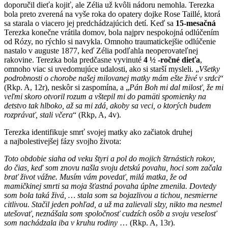
doporučil dieťa kojiť, ale Zélia už kvôli nádoru nemohla. Terezka
bola preto zverená na vyše roka do opatery dojke Rose Taillé, ktorá
sa starala o viacero jej predchádzajúcich detí. Keď sa
15-mesačná
Terezka konečne vrátila domov, bola najprv nespokojná odlúčením
od Rózy, no rýchlo si navykla. Omnoho traumatickejšie odlúčenie
nastalo v auguste 1877, keď Zélia podľahla neoperovateľnej
rakovine. Terezka bola predčasne vyvinuté
4 ½ -ročné dieťa
,
omnoho viac si uvedomujúce udalosti, ako si starší mysleli. „
Všetky
podrobnosti o chorobe našej milovanej matky mám ešte živé v srdci
“
(Rkp. A, 12r), neskôr si zaspomína, a „
Pán Boh mi dal milosť, že mi
veľmi skoro otvoril rozum a vštepil mi do pamäti spomienky na
detstvo tak hlboko, až sa mi zdá, akoby sa veci, o ktorých budem
rozprávať, stali včera
“ (Rkp, A, 4v).
Terezka identifikuje smrť svojej matky ako začiatok druhej
a najbolestivejšej fázy svojho života:
Toto obdobie siaha od veku štyri a pol do mojich štrnástich rokov,
do čias, keď som znovu našla svoju detskú povahu, hoci som začala
brať život vážne. Musím vám povedať, milá matka, že od
mamičkinej smrti sa moja šťastná povaha úplne zmenila. Dovtedy
som bola taká živá, … stala som sa bojazlivou a tichou, nesmierne
citlivou. Stačil jeden pohľad, a už ma zalievali slzy, nikto ma nesmel
utešovať, neznášala som spoločnosť cudzích osôb a svoju veselosť
som nachádzala iba v kruhu rodiny
… (Rkp. A, 13r).