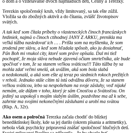
o dom a o vzdelávanie dvoch najmladších detí, Céliny a Terezky.
Terezkin spoločenský kruh, vždy limitovaný, sa tak ešte zúžil.
Vložila sa do zbožných aktivít a do čítania, zvlášť životopisov
svätých.
A tak keď som čítala príbehy o vlasteneckých činoch francúzskych
hrdiniek, najmä o činoch ctihodnej JANY Z ARKU, prenikla ma
veľká túžba nasledovať ich … . Prišla som na myšlienku, že som
zrodená pre slávu, a keď som hľadala spôsob, ako ju dosiahnuť,
Pán Boh mi vnukol city, ktoré som práve opísala. Dal mi tiež
pochopiť, že moja sláva nebude zjavená očiam smrteľníka, ale bude
spočívať v tom, že sa stanem veľkou sväticou!!! Táto túžba by sa
mohla zdať veľmi smelá, ak uvážim, aká som bola slabá
a nedokonalá, a aká som ešte aj teraz po siedmich rokoch prežitých
v reholi. Jednako stále cítim tú istú odvážnu dôveru, že sa stanem
veľkou sväticou, lebo sa nespolieham na svoje zásluhy, veď nijaké
nemám, ale dúfam v toho, ktorý je sám Cnosťou a Svätosťou. On
jediný sa uspokojí s mojím slabým úsilím, pozdvihne ma až k sebe,
zahrnie ma svojimi nekonečnými zásluhami a urobí ma svätou
(Rkp. A, 32r).
Ako osem a polročná
Terezka začala chodiť do blízkej
benediktínskej školy, kde sa jej darilo (okrem písania a aritmetiky),
nebola však psychicky pripravená znášať spoločnosť hlučných detí.
Svojej milovanej Paulíne sa zdôverila, „
že by chcela byť