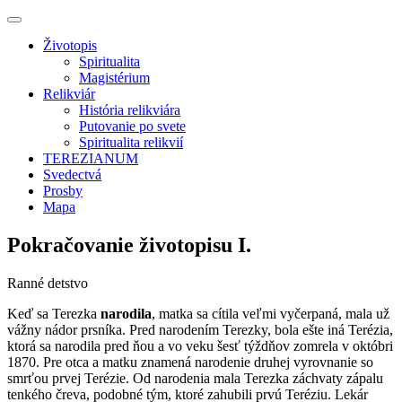
Životopis
Spiritualita
Magistérium
Relikviár
História relikviára
Putovanie po svete
Spiritualita relikvií
TEREZIANUM
Svedectvá
Prosby
Mapa
Pokračovanie životopisu I.
Ranné detstvo
Keď sa Terezka
narodila
, matka sa cítila veľmi vyčerpaná, mala už
vážny nádor prsníka. Pred narodením Terezky, bola ešte iná Terézia,
ktorá sa narodila pred ňou a vo veku šesť týždňov zomrela v októbri
1870. Pre otca a matku znamená narodenie druhej vyrovnanie so
smrťou prvej Terézie. Od narodenia mala Terezka záchvaty zápalu
tenkého čreva, podobné tým, ktoré zahubili prvú Teréziu. Lekár