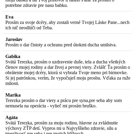
potrebne zdravie pre nasu babku.
Eva
Prosím za svoje dcéry, aby zostali verné Tvojej Láske Pane...nech
ich nič neodlúči od Teba.
Jaroslav
Prosím o dar čistoty a ochranu pred útokmi ducha smilstva.
Gabika
Svätá Terezka, prosím o uzdravenie duše, tela a ducha všetkých
členov mojej rodiny a dar živej a pevnej viery. Zvlášť Ťa prosím o
obrátenie mojej dcéry, ktorá si vybrala Tvoje meno pri birmovke.
Si jej patrónkou, verím, že vypočuješ moju prosbu. Vďaka za ruže
milosti.
Marika
Terezka prosím o dar viery a prácu pre syna,pre seba aby som
nemusela na operáciu - vylieč mi prosím bruško.
Agáta
Svätá Terezka, prosím za moju rodinu, hlavne za zvládnutie
výchovy ZŤP detí. Vypros mi u Najvyššieho zdravie, silu a
trpezlivosť pre seba i pre mojich blížnych.