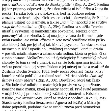
pustovníčkou a odísť s ňou do ďalekej púšte
“ (Rkp. A, 25v); Paulína
jej bez prípravy odpovedala, že s ňou zdieľa tú istú túžbu a že na ňu
počká. Terezka bola preto šokovaná, keď sa čoskoro potom
z rozhovoru dvoch najstarších sestier nechtiac dozvedela, že Paulína
plánuje vstúpiť do Karmelu, a tak že „
na mňa nepočká a že stratím
svoju druhú matku!
… (Rkp. A, 25v).
Paulína sa snažila Terezku
utešiť a vysvetlila jej karmelitánske povolanie. Terezka o tom
porozmýšľala a rozhodla, že aj ona je povolaná do Karmelu „nie
kvôli Paulíne, ale kvôli Ježišovi.“ Toto nové odlúčenie však prišlo
ako hlboký šok pre jej už aj tak háklivú psychiku. Na viac ako dva
mesiace v r. 1883 upadla do „ zvláštnej choroby“, ktorá ju držala
v posteli, miatla lekárov a zalarmovala rodinu, ktorá sa pýtala, či sa
z toho dostane. Akýkoľvek bol už fyziologický či psychický pôvod
choroby (o tom sa veľa písalo), zdá sa, že bola spustená jedného
večera poznámkou jej strýca Izidora o jej mŕtvej matke a trvala až do
Zoslania Ducha Svätého 1883, kedy počas obzvlášť ťažkej krízy
konečne vrhla pohľad na rodinnú sochu Márie a videla „
čarovný
úsmev Panny Márie
“ (Rkp. A, 30r).
Dievčatko, ktoré tak často
zažilo bolestivé odlúčenie materských postáv vo svojom živote,
konečne našlo matku, ktorá ju nikdy neopustí. Prvé sväté prijímanie
v máji 1884 jej prinieslo hlboký zážitok zjednotenia s Kristom
v láske „
ako kvapka vody, ktorá sa stráca v oceáne
“ (Rkp. A, 35r)
.
Staršie sestry Paulína (teraz sestra Agnesa od Ježiša) a Mária ju
dobre pripravili, podobne ako to urobili znova pred birmovkou