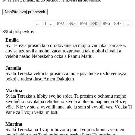
sv. Terézie z Lisieux až do príchodu relikviára na Slovensko.
Guestbook
←
1
...
892
893
894
895
896
897
→
list
8964 príspevkov
navigation
Emilia
Sv. Terezia prosim ta o orodovanie za mojho vnucika Tomaska,
aby sa uzdravil a mohol zacat rozpravat a tak mohol chvalit a
velebit nasho Nebeskeho ocka a Pannu Mariu.
Jarmila
Svata Terezka velmi ta prosim za moje psychicke uzdravenie,za
pokoj a radost duse.Amen Dakujem
Martina
Svätá Terezka z hlbky svojho srdca Ta prosim o ochranu mojho
životného povolania reholneho zivota a plneho naplnenia Bozej
vôle. Nie vy ste si vyvolili mna, ale ja som si vyvolil vas. Vdaka Ti
Pane za Tvoju velku milost.
Martina
Svätá Terezka na Tvoj prihovor a pod Tvoju ochranu zverujem
moju babku a na Tvoj prihovor u nasho Pana Ta prosim o