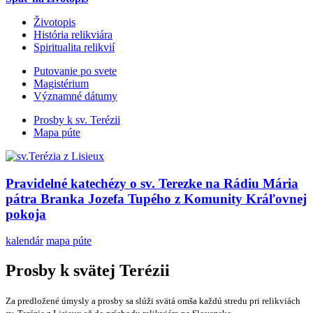
Životopis
História relikviára
Spiritualita relikvií
Putovanie po svete
Magistérium
Významné dátumy
Prosby k sv. Terézii
Mapa púte
Pravidelné katechézy o sv. Terezke na Rádiu Mária
pátra Branka Jozefa Tupého z Komunity Kráľovnej
pokoja
kalendár
mapa púte
Prosby k svätej Terézii
Za predložené úmysly a prosby sa slúži svätá omša každú stredu pri relikviách