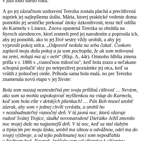
v júni toho istého roku.
A po jej zázračnom uzdravení Terezka zostala plachá a precitlivená
napriek jej najlepšiemu úsiliu. Mária, ktorej praktické vedenie doma
pomohlo jej sestričke prekonať útoky úzkostlivosti, teraz tiež odišla
do Karmelu v Lisieux. Znova opustená Terezka sa obrátila na
štyroch súrodencov, ktorí zomreli pred jej narodením a poprosila ich,
aby jej pomohli, ako to jej živé sestry vždy urobili, a aby jej
vyprosili pokoj srdca. „
Odpoveď nedala na seba čakať. Čoskoro
zaplavil moju dušu pokoj a ja som pochopila, že ak som milovaná
na zemi, milujú ma aj v nebi
“ (Rkp. A, 44r).
Omnoho hlbšia zmena
prišla v r. 1886 s „vianočnou milosťou“, keď bola zrazu a nečakane
schopná potlačiť slzy po netrpezlivej poznámke jej otca, keď sa
vrátili z polnočnej omše. Príhoda sama bola malá, no pre Terezku
znamenala novú etapu v jej živote:
Bola som naozaj neznesiteľná pre svoju prílišnú citlivosť … Neviem,
ako som sa mohla uspokojovať myšlienkou na vstup do Karmelu,
keď som bola ešte v detských plienkach! … Pán Boh musel urobiť
zázrak, aby som v jednej chvíli vyrástla, a urobil ho
v nezabudnuteľný vianočný deň. V tú jasnú noc, ktorá ožaruje
radosť Svätej Trojice, sladké novonarodené Dieťatko Ježiš zmenilo
noc mojej duše na najjasnejší deň. V tú noc, keď sa stal slabým
a trpiacim pre moju lásku, urobil ma silnou a odvážnou, odel ma do
svojej výzbroje, a od tejto požehnanej noci som nepodľahla
v žiadnom boji. Naopak, kráčala som od víťazstva k víťazstvu