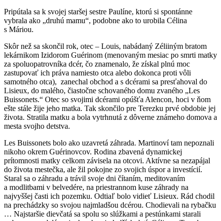
Pripútala sa k svojej staršej sestre Paulíne, ktorú si spontánne
vybrala ako „druhú mamu“, podobne ako to urobila Célina
s Máriou.
Skôr než sa skončil rok, otec – Louis, nabádaný Zéliiným bratom
lekárnikom Izidorom Guérinom (menovaným mesiac po smrti matky
za spoluopatrovníka dcér, čo znamenalo, že získal plnú moc
zastupovať ich práva namiesto otca alebo dokonca proti vôli
samotného otca), zanechal obchod a s dcérami sa presťahoval do
Lisieux, do malého, čiastočne schovaného domu zvaného „Les
Buissonets.“ Otec so svojimi dcérami opúšťa Alencon, hoci v ňom
ešte stále žije jeho matka. Tak skončilo pre Terezku prvé obdobie jej
života. Stratila matku a bola vytrhnutá z dôverne známeho domova a
mesta svojho detstva.
Les Buissonets bolo ako uzavretá záhrada. Martinoví tam nepoznali
nikoho okrem Guérinovcov. Rodina zbavená dynamickej
prítomnosti matky celkom závisela na otcovi. Aktívne sa nezapájal
do života mestečka, ale žil pokojne zo svojich úspor a investícií.
Staral sa o záhradu a trávil svoje dni čítaním, meditovaním
a modlitbami v belvedére, na priestrannom kuse záhrady na
najvyššej časti ich pozemku. Odtiaľ bolo vidieť Lisieux. Rád chodil
na prechádzky so svojou najmladšou dcérou. Chodievali na rybačku
… Najstaršie dievčatá sa spolu so slúžkami a pestúnkami starali