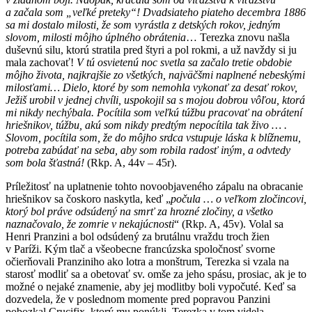
a začala som „veľké preteky“! Dvadsiateho piateho decembra 1886
sa mi dostalo milosti, že som vyrástla z detských rokov, jedným
slovom, milosti môjho úplného obrátenia
… Terezka znovu našla
duševnú silu, ktorú stratila pred štyri a pol rokmi, a už navždy si ju
mala zachovať!
V tú osvietenú noc svetla sa začalo tretie obdobie
môjho života, najkrajšie zo všetkých, najväčšmi naplnené nebeskými
milosťami… Dielo, ktoré by som nemohla vykonať za desať rokov,
Ježiš urobil v jednej chvíli, uspokojil sa s mojou dobrou vôľou, ktorá
mi nikdy nechýbala. Pocítila som veľkú túžbu pracovať na obrátení
hriešnikov, túžbu, akú som nikdy predtým nepocítila tak živo … .
Slovom, pocítila som, že do môjho srdca vstupuje láska k blížnemu,
potreba zabúdať na seba, aby som robila radosť iným, a odvtedy
som bola šťastná!
(Rkp. A, 44v – 45r).
Príležitosť na uplatnenie tohto novoobjaveného zápalu na obracanie
hriešnikov sa čoskoro naskytla, keď „
počula … o veľkom zločincovi,
ktorý bol práve odsúdený na smrť za hrozné zločiny, a všetko
naznačovalo, že zomrie v nekajúcnosti
“ (Rkp. A, 45v).
Volal sa
Henri Pranzini a bol odsúdený za brutálnu vraždu troch žien
v Paríži. Kým tlač a všeobecne francúzska spoločnosť svorne
očierňovali Pranziniho ako lotra a monštrum, Terezka si vzala na
starosť modliť sa a obetovať sv. omše za jeho spásu, prosiac, ak je to
možné o nejaké znamenie, aby jej modlitby boli vypočuté. Keď sa
dozvedela, že v poslednom momente pred popravou Panzini
pobozkal Crucifix, ktorý mu ponúkli, Terezka v tom videla