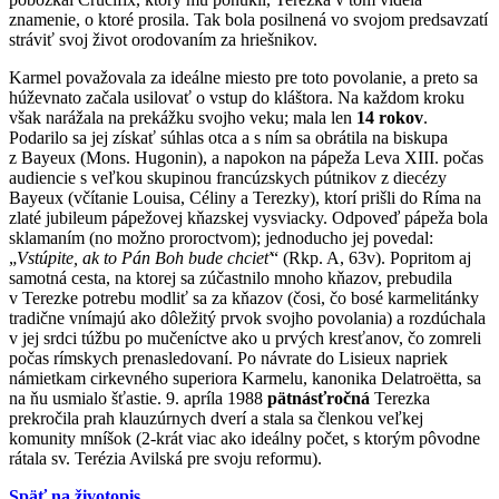
znamenie, o ktoré prosila. Tak bola posilnená vo svojom predsavzatí
stráviť svoj život orodovaním za hriešnikov.
Karmel považovala za ideálne miesto pre toto povolanie, a preto sa
húževnato začala usilovať o vstup do kláštora. Na každom kroku
však narážala na prekážku svojho veku; mala len
14 rokov
.
Podarilo sa jej získať súhlas otca a s ním sa obrátila na biskupa
z Bayeux (Mons. Hugonin), a napokon na pápeža Leva XIII. počas
audiencie s veľkou skupinou francúzskych pútnikov z diecézy
Bayeux (včítanie Louisa, Céliny a Terezky), ktorí prišli do Ríma na
zlaté jubileum pápežovej kňazskej vysviacky. Odpoveď pápeža bola
sklamaním (no možno proroctvom); jednoducho jej povedal:
„
Vstúpite, ak to Pán Boh bude chcieť
“ (Rkp. A, 63v).
Popritom aj
samotná cesta, na ktorej sa zúčastnilo mnoho kňazov, prebudila
v Terezke potrebu modliť sa za kňazov (čosi, čo bosé karmelitánky
tradične vnímajú ako dôležitý prvok svojho povolania) a rozdúchala
v jej srdci túžbu po mučeníctve ako u prvých kresťanov, čo zomreli
počas rímskych prenasledovaní. Po návrate do Lisieux napriek
námietkam cirkevného superiora Karmelu, kanonika Delatroëtta, sa
na ňu usmialo šťastie. 9. apríla 1988
pätnásťročná
Terezka
prekročila prah klauzúrnych dverí a stala sa členkou veľkej
komunity mníšok (2-krát viac ako ideálny počet, s ktorým pôvodne
rátala sv. Terézia Avilská pre svoju reformu).
Späť na životopis