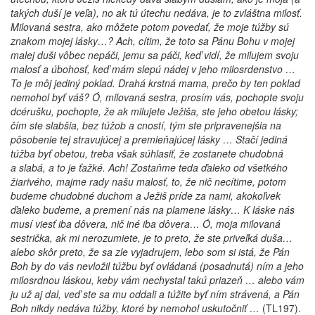
takých duší je veľa), no ak tú útechu nedáva, je to zvláštna milosť.
Milovaná sestra, ako môžete potom povedať, že moje túžby sú
znakom mojej lásky…? Ach, cítim, že toto sa Pánu Bohu v mojej
malej duši vôbec nepáči, jemu sa páči, keď vidí, že milujem svoju
malosť a úbohosť, keď mám slepú nádej v jeho milosrdenstvo …
To je môj jediný poklad. Drahá krstná mama, prečo by ten poklad
nemohol byť váš? Ó, milovaná sestra, prosím vás, pochopte svoju
dcérušku, pochopte, že ak milujete Ježiša, ste jeho obetou lásky;
čím ste slabšia, bez túžob a cností, tým ste pripravenejšia na
pôsobenie tej stravujúcej a premieňajúcej lásky … Stačí jediná
túžba byť obetou, treba však súhlasiť, že zostanete chudobná
a slabá, a to je ťažké. Ach! Zostaňme teda ďaleko od všetkého
žiarivého, majme rady našu malosť, to, že nič necítime, potom
budeme chudobné duchom a Ježiš príde za nami, akokoľvek
ďaleko budeme, a premení nás na plamene lásky… K láske nás
musí viesť iba dôvera, nič iné iba dôvera… Ó, moja milovaná
sestrička, ak mi nerozumiete, je to preto, že ste priveľká duša…
alebo skôr preto, že sa zle vyjadrujem, lebo som si istá, že Pán
Boh by do vás nevložil túžbu byť ovládaná (posadnutá) ním a jeho
milosrdnou láskou, keby vám nechystal takú priazeň … alebo vám
ju už aj dal, veď ste sa mu oddali a túžite byť ním strávená, a Pán
Boh nikdy nedáva túžby, ktoré by nemohol uskutočniť …
(TL197).