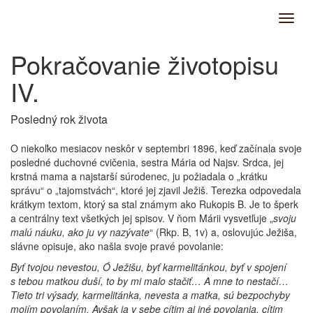
Pokračovanie životopisu
IV.
Posledný rok života
O niekoľko mesiacov neskôr v septembri 1896, keď začínala svoje
posledné duchovné cvičenia, sestra Mária od Najsv. Srdca, jej
krstná mama a najstarší súrodenec, ju požiadala o „krátku
správu“ o „tajomstvách“, ktoré jej zjavil Ježiš. Terezka odpovedala
krátkym textom, ktorý sa stal známym ako Rukopis B. Je to šperk
a centrálny text všetkých jej spisov. V ňom Márii vysvetľuje „
svoju
malú náuku, ako ju vy nazývate
“ (Rkp. B, 1v)
a, oslovujúc Ježiša,
slávne opisuje, ako našla svoje pravé povolanie:
Byť tvojou nevestou, Ó Ježišu, byť karmelitánkou, byť v spojení
s tebou matkou duší, to by mi malo stačiť… A mne to nestačí…
Tieto tri výsady, karmelitánka, nevesta a matka, sú bezpochyby
mojím povolaním. Avšak ja v sebe cítim aj iné povolania, cítim