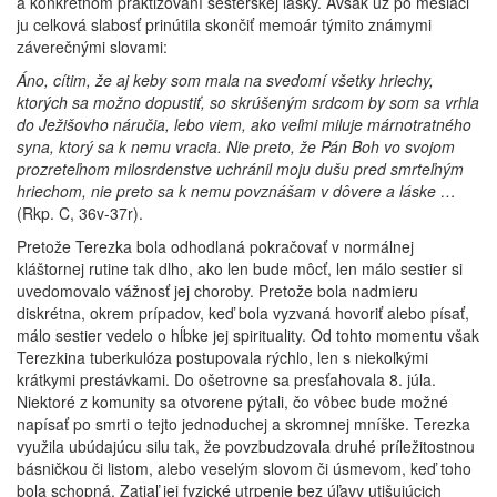
a konkrétnom praktizovaní sesterskej lásky. Avšak už po mesiaci
ju celková slabosť prinútila skončiť memoár týmito známymi
záverečnými slovami:
Áno, cítim, že aj keby som mala na svedomí všetky hriechy,
ktorých sa možno dopustiť, so skrúšeným srdcom by som sa vrhla
do Ježišovho náručia, lebo viem, ako veľmi miluje márnotratného
syna, ktorý sa k nemu vracia. Nie preto, že Pán Boh vo svojom
prozreteľnom milosrdenstve uchránil moju dušu pred smrteľným
hriechom, nie preto sa k nemu povznášam v dôvere a láske …
(Rkp. C, 36v-37r).
Pretože Terezka bola odhodlaná pokračovať v normálnej
kláštornej rutine tak dlho, ako len bude môcť, len málo sestier si
uvedomovalo vážnosť jej choroby. Pretože bola nadmieru
diskrétna, okrem prípadov, keď bola vyzvaná hovoriť alebo písať,
málo sestier vedelo o hĺbke jej spirituality. Od tohto momentu však
Terezkina tuberkulóza postupovala rýchlo, len s niekoľkými
krátkymi prestávkami. Do ošetrovne sa presťahovala 8. júla.
Niektoré z komunity sa otvorene pýtali, čo vôbec bude možné
napísať po smrti o tejto jednoduchej a skromnej mníške. Terezka
využila ubúdajúcu silu tak, že povzbudzovala druhé príležitostnou
básničkou či listom, alebo veselým slovom či úsmevom, keď toho
bola schopná. Zatiaľ jej fyzické utrpenie bez úľavy utišujúcich