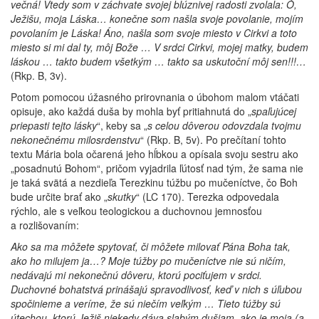
večná! Vtedy som v záchvate svojej blúznivej radosti zvolala: Ó,
Ježišu, moja Láska… konečne som našla svoje povolanie, mojím
povolaním je Láska! Áno, našla som svoje miesto v Cirkvi a toto
miesto si mi dal ty, môj Bože … V srdci Cirkvi, mojej matky, budem
láskou … takto budem všetkým … takto sa uskutoční môj sen!!!…
(Rkp. B, 3v).
Potom pomocou úžasného prirovnania o úbohom malom vtáčati
opisuje, ako každá duša by mohla byť pritiahnutá do „
spaľujúcej
priepasti tejto lásky
“, keby sa „
s celou dôverou odovzdala tvojmu
nekonečnému milosrdenstvu
“ (Rkp. B, 5v).
Po prečítaní tohto
textu Mária bola očarená jeho hĺbkou a opísala svoju sestru ako
„posadnutú Bohom“, pričom vyjadrila ľútosť nad tým, že sama nie
je taká svätá a nezdieľa Terezkinu túžbu po mučeníctve, čo Boh
bude určite brať ako „
skutky
“ (LC 170). Terezka odpovedala
rýchlo, ale s veľkou teologickou a duchovnou jemnosťou
a rozlišovaním:
Ako sa ma môžete spytovať, či môžete milovať Pána Boha tak,
ako ho milujem ja…? Moje túžby po mučeníctve nie sú ničím,
nedávajú mi nekonečnú dôveru, ktorú pociťujem v srdci.
Duchovné bohatstvá prinášajú spravodlivosť, keď v nich s úľubou
spočinieme a veríme, že sú niečím veľkým … Tieto túžby sú
útechou, ktorú Ježiš niekedy dáva slabým dušiam, ako je moja (a