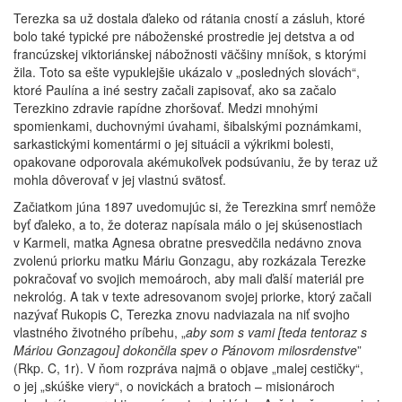
Terezka sa už dostala ďaleko od rátania cností a zásluh, ktoré
bolo také typické pre náboženské prostredie jej detstva a od
francúzskej viktoriánskej nábožnosti väčšiny mníšok, s ktorými
žila. Toto sa ešte vypuklejšie ukázalo v „posledných slovách“,
ktoré Paulína a iné sestry začali zapisovať, ako sa začalo
Terezkino zdravie rapídne zhoršovať. Medzi mnohými
spomienkami, duchovnými úvahami, šibalskými poznámkami,
sarkastickými komentármi o jej situácii a výkrikmi bolesti,
opakovane odporovala akémukoľvek podsúvaniu, že by teraz už
mohla dôverovať v jej vlastnú svätosť.
Začiatkom júna 1897 uvedomujúc si, že Terezkina smrť nemôže
byť ďaleko, a to, že doteraz napísala málo o jej skúsenostiach
v Karmeli, matka Agnesa obratne presvedčila nedávno znova
zvolenú priorku matku Máriu Gonzagu, aby rozkázala Terezke
pokračovať vo svojich memoároch, aby mali ďalší materiál pre
nekrológ. A tak v texte adresovanom svojej priorke, ktorý začali
nazývať Rukopis C, Terezka znovu nadviazala na niť svojho
vlastného životného príbehu, „
aby som s vami [teda tentoraz s
Máriou Gonzagou] dokončila spev o Pánovom milosrdenstve
”
(Rkp. C, 1r).
V ňom rozpráva najmä o objave „malej cestičky“,
o jej „skúške viery“, o novickách a bratoch – misionároch