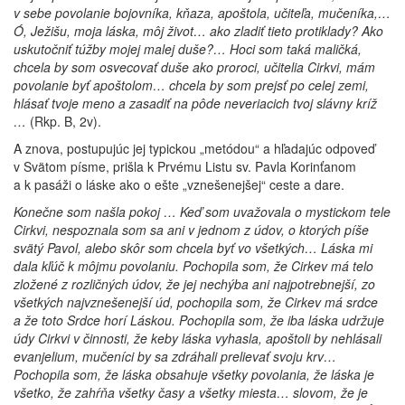
v sebe povolanie bojovníka, kňaza, apoštola, učiteľa, mučeníka,…
Ó, Ježišu, moja láska, môj život… ako zladiť tieto protiklady? Ako
uskutočniť túžby mojej malej duše?… Hoci som taká maličká,
chcela by som osvecovať duše ako proroci, učitelia Cirkvi, mám
povolanie byť apoštolom… chcela by som prejsť po celej zemi,
hlásať tvoje meno a zasadiť na pôde neveriacich tvoj slávny kríž
…
(Rkp. B, 2v).
A znova, postupujúc jej typickou „metódou“ a hľadajúc odpoveď
v Svätom písme, prišla k Prvému Listu sv. Pavla Korinťanom
a k pasáži o láske ako o ešte „vznešenejšej“ ceste a dare.
Konečne som našla pokoj … Keď som uvažovala o mystickom tele
Cirkvi, nespoznala som sa ani v jednom z údov, o ktorých píše
svätý Pavol, alebo skôr som chcela byť vo všetkých… Láska mi
dala kľúč k môjmu povolaniu. Pochopila som, že Cirkev má telo
zložené z rozličných údov, že jej nechýba ani najpotrebnejší, zo
všetkých najvznešenejší úd, pochopila som, že Cirkev má srdce
a že toto Srdce horí Láskou. Pochopila som, že iba láska udržuje
údy Cirkvi v činnosti, že keby láska vyhasla, apoštoli by nehlásali
evanjelium, mučeníci by sa zdráhali prelievať svoju krv…
Pochopila som, že láska obsahuje všetky povolania, že láska je
všetko, že zahŕňa všetky časy a všetky miesta… slovom, že je