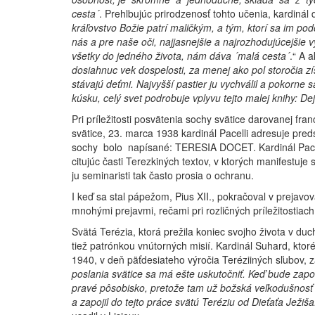
cesta´
. Prehlbujúc prirodzenosť tohto učenia, kardinál 
kráľovstvo Božie patrí maličkým, a tým, ktorí sa im pod
nás a pre naše oči, najjasnejšie a najrozhodujúcejšie vys
všetky do jedného života, nám dáva ´malá cesta´
.“ A 
dosiahnuc vek dospelosti, za menej ako pol storočia zí
stávajú deťmi. Najvyšší pastier ju vychválil a pokorne
kúsku, celý svet podrobuje vplyvu tejto malej knihy: De
Pri príležitosti posvätenia sochy svätice darovanej f
svätice, 23. marca 1938 kardinál Pacelli adresuje pr
sochy bolo napísané: TERESIA DOCET. Kardinál Pacel
citujúc časti Terezkiných textov, v ktorých manifestuj
ju seminaristi tak často prosia o ochranu.
I keď sa stal pápežom, Pius XII., pokračoval v prejavo
mnohými prejavmi, rečami pri rozličných príležitostiach
Svätá Terézia, ktorá prežila koniec svojho života v 
tiež patrónkou vnútorných misií. Kardinál Suhard, ktor
1940, v deň päťdesiateho výročia Teréziiných sľubov, 
poslania svätice sa má ešte uskutočniť. Keď bude zapo
pravé pôsobisko, pretože tam už božská veľkodušnosť 
a zapojil do tejto práce svätú Teréziu od Dieťaťa Ježiša