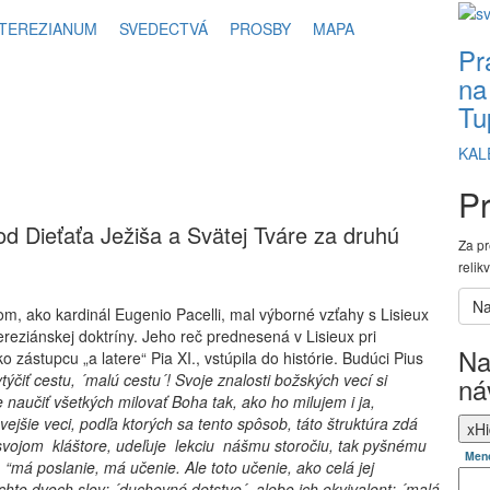
TEREZIANUM
SVEDECTVÁ
PROSBY
MAPA
Pr
na
Tu
KAL
Pr
od Dieťaťa Ježiša a Svätej Tváre za druhú
Za pr
relik
rom, ako kardinál Eugenio Pacelli, mal výborné vzťahy s Lisieux
tereziánskej doktríny. Jeho reč prednesená v Lisieux pri
Na
ko zástupcu „a latere“ Pia XI., vstúpila do histórie. Budúci Pius
ýčiť cestu, ´malú cestu´! Svoje znalosti božských vecí si
ná
naučiť všetkých milovať Boha tak, ako ho milujem i ja,
ejšie veci, podľa ktorých sa tento spôsob, táto štruktúra zdá
x
Hi
vojom kláštore, udeľuje lekciu nášmu storočiu, tak pyšnému
Men
:
“má poslanie, má učenie. Ale toto učenie, ako celá jej
o dvoch slov: ´duchovné detstvo´, alebo ich ekvivalent: ´malá