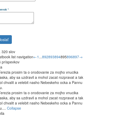
spevok
*
 320 slov
tbook list navigation
←
1
...
892
893
894
895
896
897
→
 príspevkov
ia
Terezia prosim ta o orodovanie za mojho vnucika
ska, aby sa uzdravil a mohol zacat rozpravat a tak
l chvalit a velebit nasho Nebeskeho ocka a Pannu
u.
Terezia prosim ta o orodovanie za mojho vnucika
ska, aby sa uzdravil a mohol zacat rozpravat a tak
l chvalit a velebit nasho Nebeskeho ocka a Pannu
u....
Collapse
ila