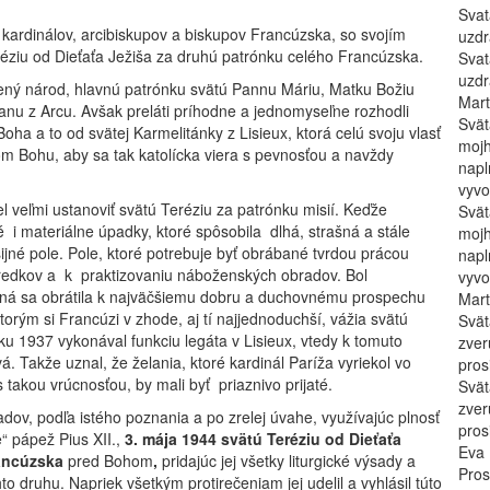
Svat
ardinálov, arcibiskupov a biskupov Francúzska, so svojím
uzdr
réziu od Dieťaťa Ježiša za druhú patrónku celého Francúzska.
Svat
uzdr
ený národ, hlavnú patrónku svätú Pannu Máriu, Matku Božiu
Mart
anu z Arcu. Avšak preláti príhodne a jednomyseľne rozhodli
Svät
oha a to od svätej Karmelitánky z Lisieux, ktorá celú svoju vlasť
mojh
om Bohu, aby sa tak katolícka viera s pevnosťou a navždy
napl
vyvo
l veľmi ustanoviť svätú Teréziu za patrónku misií. Keďže
Svät
 materiálne úpadky, ktoré spôsobila dlhá, strašná a stále
mojh
ijné pole. Pole, ktoré potrebuje byť obrábané tvrdou prácou
napl
 predkov a k praktizovaniu náboženských obradov. Bol
vyvo
adaná sa obrátila k najväčšiemu dobru a duchovnému prospechu
Mart
torým si Francúzi v zhode, aj tí najjednoduchší, vážia svätú
Svät
oku 1937 vykonával funkciu legáta v Lisieux, vtedy k tomuto
zver
. Takže uznal, že želania, ktoré kardinál Paríža vyriekol vo
pros
takou vrúcnosťou, by mali byť priaznivo prijaté.
Svät
zver
dov, podľa istého poznania a po zrelej úvahe, využívajúc plnosť
pros
 pápež Pius XII.,
3. mája 1944 svätú Teréziu od Dieťaťa
Eva
rancúzska
pred Bohom
,
pridajúc jej všetky liturgické výsady a
Pros
o druhu. Napriek všetkým protirečeniam jej udelil a vyhlásil túto