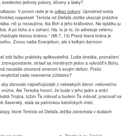
, svedectvo jednoty pokory, dôvery a lásky?
 odkazov: V prvom rade je to
odkaz pokory
. Uprostred sveta
hnickej vyspelosti Terézia od Dieťaťa Ježiša ukazuje prázdne
eláka, nič ju nezaujíma, iba Boh a jeho kráľovstvo. Na oplátku ju
vá. A po tichu a v ústraní, hľa, tu je to, čo adresuje celému
chádzajte tesnou bránou.“
(Mt 7, 13) Pravá tesná brána je
kosťou. Znovu našla Evanjelium, ale s koľkým šarmom
sť zdá ťažko prakticky aplikovateľná. Ľudia dneška, poznačení
znovupovstanie, striasť sa morálnych jedov a vykročiť k Bohu.
ená neustále otvorené smerom k svojim deťom. Prečo
evykričať naše nesmierne zúfalstvo?
o, aby darovalo najoslňujúcejší z nebeských darov: nekonečnú
 vnútra. Ale Terezka hovorí, že bude v jeho jadre a srdci
vätá Trojica, túžim Ťa milovať a budem Ťa milovať, pracovať na
ek Xaverský, stala sa patrónkou katolíckych misií.
stopy, ktoré Terézia od Dieťaťa Ježiša zanechala v dušiach
nie po svete
Prosby k sv. Terézii