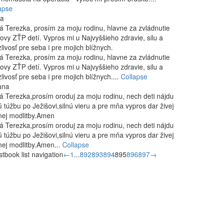
apse
ta
á Terezka, prosím za moju rodinu, hlavne za zvládnutie
ovy ZŤP detí. Vypros mi u Najvyššieho zdravie, silu a
zlivosť pre seba i pre mojich blížnych.
á Terezka, prosím za moju rodinu, hlavne za zvládnutie
ovy ZŤP detí. Vypros mi u Najvyššieho zdravie, silu a
zlivosť pre seba i pre mojich blížnych....
Collapse
ana
á Terezka,prosím oroduj za moju rodinu, nech deti nájdu
ú túžbu po Ježišovi,silnú vieru a pre mňa vypros dar živej
lnej modlitby.Amen
á Terezka,prosím oroduj za moju rodinu, nech deti nájdu
ú túžbu po Ježišovi,silnú vieru a pre mňa vypros dar živej
lnej modlitby.Amen...
Collapse
tbook list navigation
←
1
...
892
893
894
895
896
897
→