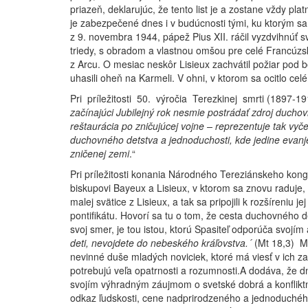
priazeň, deklarujúc, že tento list je a zostane vždy pla
je zabezpečené dnes i v budúcnosti tými, ku ktorým 
z 9. novembra 1944, pápež Pius XII. ráčil vyzdvihnúť s
triedy, s obradom a vlastnou omšou pre celé Francúzsk
z Arcu. O mesiac neskôr Lisieux zachvátil požiar pod 
uhasili oheň na Karmeli. V ohni, v ktorom sa ocitlo cel
Pri príležitosti 50. výročia Terezkinej smrti (1897-19
začínajúci Jubilejný rok nesmie postrádať zdroj duch
reštaurácia po zničujúcej vojne – reprezentuje tak vy
duchovného detstva a jednoduchosti, kde jedine evanje
zničenej zemi
.“
Pri príležitosti konania Národného Tereziánskeho kong
biskupovi Bayeux a Lisieux, v ktorom sa znovu raduje,
malej svätice z Lisieux, a tak sa pripojili k rozšíreniu
pontifikátu. Hovorí sa tu o tom, že cesta duchovného 
svoj smer, je tou istou, ktorú Spasiteľ odporúča svojí
deti, nevojdete do nebeského kráľovstva.´
(Mt 18,3)
M
nevinné duše mladých noviciek, ktoré má viesť v ich zač
potrebujú veľa opatrnosti a rozumnosti.A dodáva, že 
svojím výhradným záujmom o svetské dobrá a konfliktm
odkaz ľudskosti, cene nadprirodzeného a jednoduchého