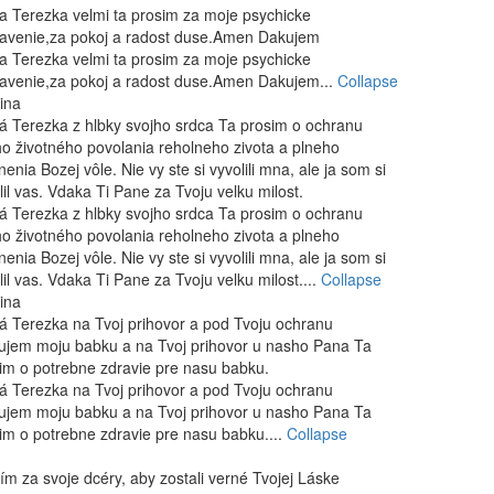
a Terezka velmi ta prosim za moje psychicke
avenie,za pokoj a radost duse.Amen Dakujem
a Terezka velmi ta prosim za moje psychicke
avenie,za pokoj a radost duse.Amen Dakujem...
Collapse
ina
á Terezka z hlbky svojho srdca Ta prosim o ochranu
o životného povolania reholneho zivota a plneho
nenia Bozej vôle. Nie vy ste si vyvolili mna, ale ja som si
lil vas. Vdaka Ti Pane za Tvoju velku milost.
á Terezka z hlbky svojho srdca Ta prosim o ochranu
o životného povolania reholneho zivota a plneho
nenia Bozej vôle. Nie vy ste si vyvolili mna, ale ja som si
lil vas. Vdaka Ti Pane za Tvoju velku milost....
Collapse
ina
á Terezka na Tvoj prihovor a pod Tvoju ochranu
ujem moju babku a na Tvoj prihovor u nasho Pana Ta
im o potrebne zdravie pre nasu babku.
á Terezka na Tvoj prihovor a pod Tvoju ochranu
ujem moju babku a na Tvoj prihovor u nasho Pana Ta
im o potrebne zdravie pre nasu babku....
Collapse
ím za svoje dcéry, aby zostali verné Tvojej Láske