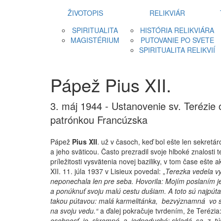
ŽIVOTOPIS
RELIKVIÁR
SPIRITUALITA
HISTÓRIA RELIKVIÁRA
MAGISTÉRIUM
PUTOVANIE PO SVETE
SPIRITUALITA RELIKVIÍ
Pápež Pius XII.
3. máj 1944 - Ustanovenie sv. Terézie 
patrónkou Francúzska
Pápež
Pius XII
. už v časoch, keď bol ešte len sekretá
a jeho sväticou. Často prezradil svoje hlboké znalosti 
príležitosti vysvätenia novej baziliky, v tom čase ešte a
XII. 11. júla 1937 v Lisieux povedal: „
Terezka vedela vyt
neponechala len pre seba. Hovorila: Mojím poslaním je 
a ponúknuť svoju malú cestu dušiam. A toto sú najpútav
takou pútavou: malá karmelitánka, bezvýznamná vo s
na svoju vedu.“
a ďalej pokračuje tvrdením, že Terézia
osobnosť, je skromné a jednoduché; skladá sa z týcht