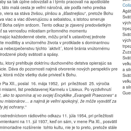
by sa tak úplne odovzdali a i týmto pracovali na apoštoláte
Coll
 táto malá cesta je veľmi náročná, ale podľa neho predsa
Agá
, viera sa stáva živšou, plnšou a „šťastnejšou“, pretože Bohu
Svät
áva viac a viac dôverujúcou a sebaistou, s istotou smeruje
vých
vať Boha celým srdcom. Tento odkaz je zjavený predovšetkým
trpe
vať sa vernosťou milostiam prítomného momentu
Svät
jímajúc každodenné obete, môžu prísť k ustavičnej jednote
vých
te modlitby a vnútorného života v protiklade s dominantnou
trpe
sa nebezpečenstvu týchto ´aktivít´, ktoré bránia vnútornému
Zuz
irodzené plody svätosti a spásy.
Svät
stu, ktorý prehlbuje doktrínu duchovného detstva opierajúc sa
veľk
ikácie. Dáva do pozornosti najmä otvorenie nových perspektív pre
a si
y, ktorá môže všetky duše priviesť k Bohu.
Svät
veľk
Pia XII., poslal 16. mája 1952, pri príležitosti 25. výročia
a si
 misiami, list predstavenej Karmelu v Lisieux. Po vyzdvihnutí
Gues
, ako to spomína aj vo svojej Encyklike „Evangelii Praecones“ s
ou misionárov… a najmä je veľmi spokojný, že môže vysvätiť za
y jej ochrany
.“
rostredníctvom rádiového odkazu 11. júla 1954, pri príležitosti
omienkami na 11. júl 1937, keď on sám, v mene Pia XI., posvätil
 mimoriadne rozšírenie tohto kultu, nie je to preto, pretože stále