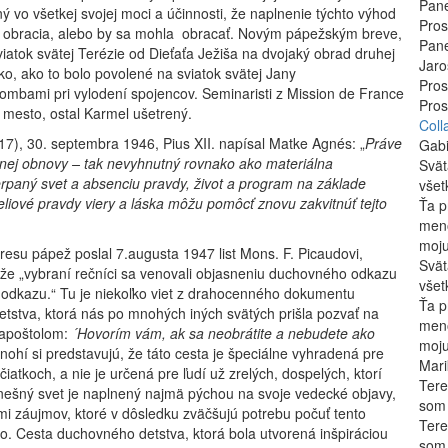
Pane
tný vo všetkej svojej moci a účinnosti, že naplnenie týchto výhod
Pros
sa obracia, alebo by sa mohla obracať. Novým pápežským breve,
Pane
viatok svätej Terézie od Dieťaťa Ježiša na dvojaký obrad druhej
Jaro
o, ako to bolo povolené na sviatok svätej Jany
Pros
bombami pri vylodení spojencov. Seminaristi z Mission de France
Pros
é mesto, ostal Karmel ušetrený.
Coll
17), 30. septembra 1946, Pius XII. napísal Matke Agnés: „
Práve
Gab
ovnej obnovy – tak nevyhnutný rovnako ako materiálna
Svät
čerpaný svet a absenciu pravdy, život a program na základe
všet
liové pravdy viery a láska môžu pomôcť znovu zakvitnúť tejto
Ťa p
meno
moju
resu pápež poslal 7.augusta 1947 list Mons. F. Picaudovi,
Svät
 že „vybraní rečníci sa venovali objasneniu duchovného odkazu
všet
 jej odkazu.“ Tu je niekoľko viet z drahocenného dokumentu
Ťa p
detstva, ktorá nás po mnohých iných svätých prišla pozvať na
meno
m apoštolom:
´Hovorím vám, ak sa neobrátite a nebudete ako
moju
nohí si predstavujú, že táto cesta je špeciálne vyhradená pre
Mari
iatkoch, a nie je určená pre ľudí už zrelých, dospelých, ktorí
Tere
dnešný svet je naplnený najmä pýchou na svoje vedecké objavy,
som 
i záujmov, ktoré v dôsledku zväčšujú potrebu počuť tento
Tere
. Cesta duchovného detstva, ktorá bola utvorená inšpiráciou
som 