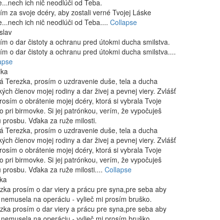
...nech ich nič neodlúči od Teba.
ím za svoje dcéry, aby zostali verné Tvojej Láske
...nech ich nič neodlúči od Teba....
Collapse
slav
ím o dar čistoty a ochranu pred útokmi ducha smilstva.
ím o dar čistoty a ochranu pred útokmi ducha smilstva....
apse
ika
á Terezka, prosím o uzdravenie duše, tela a ducha
kých členov mojej rodiny a dar živej a pevnej viery. Zvlášť
rosím o obrátenie mojej dcéry, ktorá si vybrala Tvoje
 pri birmovke. Si jej patrónkou, verím, že vypočuješ
 prosbu. Vďaka za ruže milosti.
á Terezka, prosím o uzdravenie duše, tela a ducha
kých členov mojej rodiny a dar živej a pevnej viery. Zvlášť
rosím o obrátenie mojej dcéry, ktorá si vybrala Tvoje
 pri birmovke. Si jej patrónkou, verím, že vypočuješ
 prosbu. Vďaka za ruže milosti....
Collapse
ka
zka prosím o dar viery a prácu pre syna,pre seba aby
nemusela na operáciu - vylieč mi prosím bruško.
zka prosím o dar viery a prácu pre syna,pre seba aby
nemusela na operáciu - vylieč mi prosím bruško....