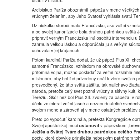
usadil v Lisieux.
Arcibiskup Paríža oboznámil pápeža v mene všetkých k
vrúcnym želaním, aby Jeho Svätosť vyhlásila svätú Te
Už niekoľko storočí malo Francúzsko, ako veľmi vzneš
a od svojej kanonizácie bola druhou patrónkou svätá J
pripraviť verným Francúzska inú osobitú intervenciu u B
zahrnula veľkou láskou a odporúčala ju s veľkým súcit
uchovala v jej krajanoch.
Potom kardinál Paríža dodal, že už pápež Pius XI. chce
samotné Francúzsko, vzhľadom na obrovské duchovné i
prítomná vojna, možno pokladať za veľmi rozsiahle mis
misionára, aby bol ľud privedený opäť k viere svojich
presvedčený, že táto svätá záštita, tak naliehavo ži
národa, pretože celý svet pozná vrúcny a slávny kult, k
Teréziu. Skôr než bol Pius XII. zvolený za pápeža, v r
účelu zozbieral veľmi jasné a nezabudnuteľné svedectvá
svojom mene a zároveň aj v mene ostatných prelátov s 
Preto po vypočutí kardinála, prefekta Kongregácie obra
Svojej apoštolskej moci
ustanovil
v pápežskom „breve“
Ježiša a Svätej Tváre druhou patrónkou celého F
pocty, ktoré obvykle prináležia nebeským patrónom toht