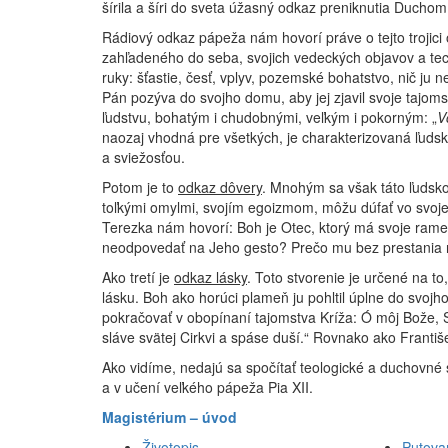
šírila a šíri do sveta úžasný odkaz preniknutia Duchom
Rádiový odkaz pápeža nám hovorí práve o tejto trojici
zahľadeného do seba, svojich vedeckých objavov a tec
ruky: šťastie, česť, vplyv, pozemské bohatstvo, nič ju n
Pán pozýva do svojho domu, aby jej zjavil svoje tajomst
ľudstvu, bohatým i chudobnými, veľkým i pokorným: „
V
naozaj vhodná pre všetkých, je charakterizovaná ľuds
a sviežosťou.
Potom je to
odkaz dôvery
. Mnohým sa však táto ľudsko
toľkými omylmi, svojím egoizmom, môžu dúfať vo svoje 
Terezka nám hovorí: Boh je Otec, ktorý má svoje ram
neodpovedať na Jeho gesto? Prečo mu bez prestania n
Ako tretí je
odkaz lásky
. Toto stvorenie je určené na t
lásku. Boh ako horúci plameň ju pohltil úplne do svojho
pokračovať v obopínaní tajomstva Kríža: Ó môj Bože, S
sláve svätej Cirkvi a spáse duší.“ Rovnako ako Františ
Ako vidíme, nedajú sa spočítať teologické a duchovné 
a v učení veľkého pápeža Pia XII.
Magistérium – úvod
Životopis
Putova