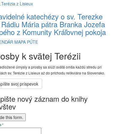
avidelné katechézy o sv. Terezke
 Rádiu Mária pátra Branka Jozefa
pého z Komunity Kráľovnej pokoja
ENDÁR
MAPA PÚTE
osby k svätej Terézii
edložené úmysly a prosby sa slúži svätá omša každú stredu pri
viách sv. Terézie z Lisieux až do príchodu relikviára na Slovensko.
pište nový záznam do knihy
vštev
de this form.
o
*