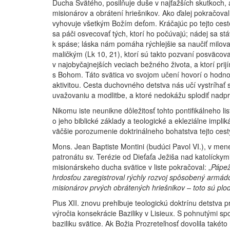
Ducha Svätého, posilňuje duše v najťažších skutkoch, a
misionárov a obrátení hriešnikov
.
Ako ďalej pokračoval,
vyhovuje všetkým Božím deťom. Kráčajúc po tejto ceste
sa páči osvecovať tých, ktorí ho počúvajú; nádej sa st
k spáse; láska nám pomáha rýchlejšie sa naučiť milo
maličkým (Lk 10, 21), ktorí sú takto pozvaní posväco
v najobyčajnejších veciach bežného života, a ktorí pri
s Bohom. Táto svätica vo svojom učení hovorí o hodno
aktivitou. Cesta duchovného detstva nás učí vystríhať 
uvažovaniu a modlitbe, a ktoré nedokážu splodiť nadpr
Nikomu iste neunikne dôležitosť tohto pontifikálneho li
o jeho biblické základy a teologické a ekleziálne impl
väčšie porozumenie doktrinálneho bohatstva tejto cest
Mons. Jean Baptiste Montini (budúci Pavol VI.), v mene 
patronátu sv. Terézie od Dieťaťa Ježiša nad katolíckymi
misionárskeho ducha svätice v liste pokračoval: „
Pápež
hrdosťou zaregistroval rýchly rozvoj spôsobený armád
misionárov prvých obrátených hriešnikov – toto sú plod
Pius XII. znovu prehlbuje teologickú doktrínu detstva p
výročia konsekrácie Baziliky v Lisieux. S pohnutými sp
baziliku svätice. Ak Božia Prozreteľnosť dovolila takéto