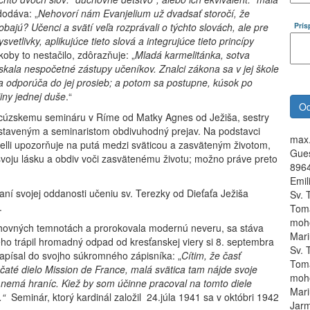
dodáva: „
Nehovorí nám Evanjelium už dvadsať storočí, že
obajú? Učenci a svätí veľa rozprávali o týchto slovách, ale pre
Prí
vetlivky, aplikujúce tieto slová a integrujúce tieto princípy
akoby to nestačilo, zdôrazňuje: „
Mladá karmelitánka, sotva
skala nespočetné zástupy učeníkov. Znalci zákona sa v jej škole
 sa odporúča do jej prosieb; a potom sa postupne, kúsok po
jiny jednej duše
.“
rancúzskemu semináru v Ríme od Matky Agnes od Ježiša, sestry
edstaveným a seminaristom obdivuhodný prejav. Na podstavci
max.
li upozorňuje na putá medzi sväticou a zasväteným životom,
Gues
e svoju lásku a obdiv voči zasvätenému životu; možno práve preto
8964
Emil
vaní svojej oddanosti učeniu sv. Terezky od Dieťaťa Ježiša
Sv. 
.
Toma
moho
duchovných temnotách a prorokovala modernú neveru, sa stáva
Mari
ého trápil hromadný odpad od kresťanskej viery si 8. septembra
Sv. 
zapísal do svojho súkromného zápisníka: „
Cítim, že časť
Toma
čaté dielo Mission de France, malá svätica tam nájde svoje
moho
nemá hraníc. Kiež by som účinne pracoval na tomto diele
Mari
.“
Seminár, ktorý kardinál založil 24.júla 1941 sa v októbri 1942
Jarm