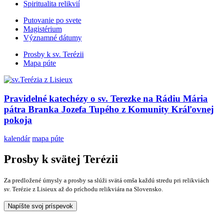
Spiritualita relikvií
Putovanie po svete
Magistérium
Významné dátumy
Prosby k sv. Terézii
Mapa púte
Pravidelné katechézy o sv. Terezke na Rádiu Mária
pátra Branka Jozefa Tupého z Komunity Kráľovnej
pokoja
kalendár
mapa púte
Prosby k svätej Terézii
Za predložené úmysly a prosby sa slúži svätá omša každú stredu pri relikviách
sv. Terézie z Lisieux až do príchodu relikviára na Slovensko.