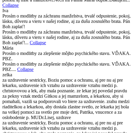
Collapse
Iva
Prosím o modlitby za záchranu manželstva, trvalé odpustenie, pokoj,
lásku, dôveru a vieru v našej rodine, aj za dušu zosnulého brata. Pán
Boh zaplať!
Prosím o modlitby za záchranu manželstva, trvalé odpustenie, pokoj,
lásku, dôveru a vieru v našej rodine, aj za dušu zosnulého brata. Pán
Boh zaplať!...
Collapse
Mária
Prosím o modlitby za zlepšenie môjho psychického stavu. VĎAKA.
PBZ.
Prosím o modlitby za zlepšenie môjho psychického stavu. VĎAKA.
PBZ....
Collapse
zelka
za uzdravenie sestricky, Boziu pomoc a ochranu, aj pre nu aj pre
lekarku, uzdravenie ich vztahu za uzdravenie vztahu medzi p.
christovovou a lek, aby mala poznanie. ze lekar jej povedal pravdu
za pekny vztak medzi Gitkou a jej mamzelom, a lekarkou, aby si
pomahali, vazili sa podporovali vo biere za uzdravenie. zrahu medzi
riaditelkou a lekarkou, aby dostala zlastne svetlo, ze lekarka jej bola
na velkej pomoci za svetlo pre moje deti, Patrika, vnucence a za
oslobodenie p. MUDr.Lisej, uzdrave
za uzdravenie sestricky, Boziu pomoc a ochranu, aj pre nu aj pre
lekarku, uzdravenie ich vztahu za uzdravenie vztahu medzi p.