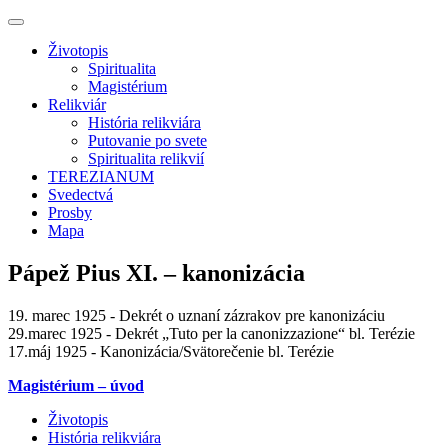
Životopis
Spiritualita
Magistérium
Relikviár
História relikviára
Putovanie po svete
Spiritualita relikvií
TEREZIANUM
Svedectvá
Prosby
Mapa
Pápež Pius XI. – kanonizácia
19. marec 1925 - Dekrét o uznaní zázrakov pre kanonizáciu
29.marec 1925 - Dekrét „Tuto per la canonizzazione“ bl. Terézie
17.máj 1925 - Kanonizácia/Svätorečenie bl. Terézie
Magistérium – úvod
Životopis
História relikviára