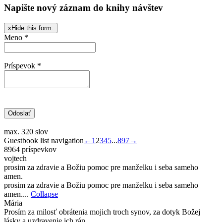
Napište nový záznam do knihy návštev
x
Hide this form.
Meno
*
Príspevok
*
max. 320 slov
Guestbook list navigation
←
1
2
3
4
5
...
897
→
8964 príspevkov
vojtech
prosim za zdravie a Božiu pomoc pre manželku i seba sameho
amen.
prosim za zdravie a Božiu pomoc pre manželku i seba sameho
amen....
Collapse
Mária
Prosím za milosť obrátenia mojich troch synov, za dotyk Božej
lásky a uzdravenie ich rán.