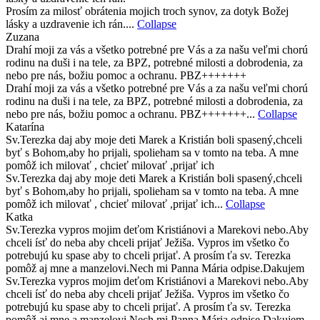
Prosím za milosť obrátenia mojich troch synov, za dotyk Božej
lásky a uzdravenie ich rán....
Collapse
Zuzana
Drahí moji za vás a všetko potrebné pre Vás a za našu veľmi chorú
rodinu na duši i na tele, za BPZ, potrebné milosti a dobrodenia, za
nebo pre nás, božiu pomoc a ochranu. PBZ+++++++
Drahí moji za vás a všetko potrebné pre Vás a za našu veľmi chorú
rodinu na duši i na tele, za BPZ, potrebné milosti a dobrodenia, za
nebo pre nás, božiu pomoc a ochranu. PBZ+++++++...
Collapse
Katarína
Sv.Terezka daj aby moje deti Marek a Kristián boli spasený,chceli
byť s Bohom,aby ho prijali, spolieham sa v tomto na teba. A mne
pomôž ich milovať , chcieť milovať ,prijať ich
Sv.Terezka daj aby moje deti Marek a Kristián boli spasený,chceli
byť s Bohom,aby ho prijali, spolieham sa v tomto na teba. A mne
pomôž ich milovať , chcieť milovať ,prijať ich...
Collapse
Katka
Sv.Terezka vypros mojim deťom Kristiánovi a Marekovi nebo.Aby
chceli ísť do neba aby chceli prijať Ježiša. Vypros im všetko čo
potrebujú ku spase aby to chceli prijať. A prosím ťa sv. Terezka
pomôž aj mne a manzelovi.Nech mi Panna Mária odpise.Dakujem
Sv.Terezka vypros mojim deťom Kristiánovi a Marekovi nebo.Aby
chceli ísť do neba aby chceli prijať Ježiša. Vypros im všetko čo
potrebujú ku spase aby to chceli prijať. A prosím ťa sv. Terezka
pomôž aj mne a manzelovi.Nech mi Panna Mária odpise.Dakujem...