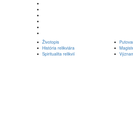
Životopis
Putova
História relikviára
Magist
Spiritualita relikvií
Význa