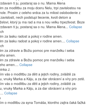
zdavam ti ju, postaraj sa o nu. Mama Alena
im za modlitbu za moju dceru Nelu, trpi zavislostou na
hole. Prosim z celeho srdca za tu milost oslobodenie z
o zavislosti, nech podstupi liecenie, kvoli detom a
elovi, ktorý ju ma rad a ma s nou velku trpezlivost. Boze
zdavam ti ju, postaraj sa o nu. Mama Alena...
Collapse
ech
im za lasku radost a pokoj v rodine amen.
im za lasku radost a pokoj v rodine amen....
Collapse
ech
im za zdravie a Božiu pomoc pre manželku i seba
eho amen.
im za zdravie a Božiu pomoc pre manželku i seba
eho amen....
Collapse
inka J.
ím vás o modlitbu za děti a jejich rodiny, zvláště za
u, vnuky Marka a Káju, a za dar obrácení a víry pro zetě.
ím vás o modlitbu za děti a jejich rodiny, zvláště za
u, vnuky Marka a Káju, a za dar obrácení a víry pro
....
Collapse
a
ím o modlitbu za syna Tomáša, ktorého zajtra čaká ťažká