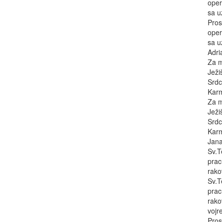
oper
sa u
Pros
oper
sa u
Adri
Za m
Ježi
Srdc
Karm
Za m
Ježi
Srdc
Karm
Jan
Sv.T
prac
rako
Sv.T
prac
rako
vojr
Pros