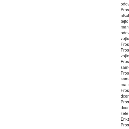
odov
Pros
alko
tejt
manž
odov
vojt
Pros
Pros
vojt
Pros
sam
Pros
sam
mam
Pros
dcer
Pros
dcer
zetě
Erik
Pros