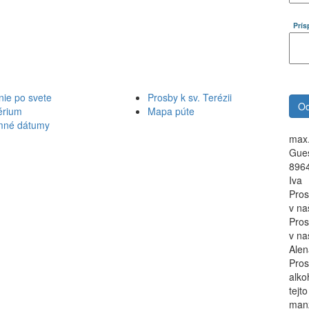
Prí
nie po svete
Prosby k sv. Terézii
érium
Mapa púte
mné dátumy
max.
Gues
8964
Iva
Pros
v na
Pros
v na
Alen
Pros
alko
tejt
manž