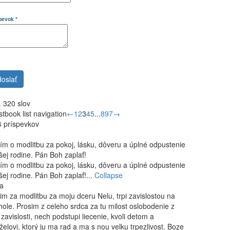
spevok
*
 320 slov
tbook list navigation
←
1
2
3
4
5
...
897
→
 príspevkov
ím o modlitbu za pokoj, lásku, dôveru a úplné odpustenie
šej rodine. Pán Boh zaplať!
ím o modlitbu za pokoj, lásku, dôveru a úplné odpustenie
šej rodine. Pán Boh zaplať!...
Collapse
a
im za modlitbu za moju dceru Nelu, trpi zavislostou na
hole. Prosim z celeho srdca za tu milost oslobodenie z
o zavislosti, nech podstupi liecenie, kvoli detom a
elovi, ktorý ju ma rad a ma s nou velku trpezlivost. Boze