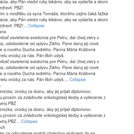
ácia, aby Pán viedol ruky lekárov, aby sa vydarila a skoro
zdravil. PBZ!
ím o modlitbu za syna Tomáša, ktorého zajtra čaká ťažká
ácia, aby Pán viedol ruky lekárov, aby sa vydarila a skoro
zdravil. PBZ!...
Collapse
ana
ilosť osvietenia svedomia pre Petru, dar živej viery v
ša, oslobodenie od vplyvu Zlého. Pane daruj jej nové
e a nového Ducha svätého. Panna Mária Kráľovná
elu oroduj za nás. Pán Boh uslyš.
ilosť osvietenia svedomia pre Petru, dar živej viery v
ša, oslobodenie od vplyvu Zlého. Pane daruj jej nové
e a nového Ducha svätého. Panna Mária Kráľovná
elu oroduj za nás. Pán Boh uslyš....
Collapse
a
erezka, oroduj za dceru, aby jej prijali diplomovu
u,prosím za zvládnutie onkologickej liecby a vyliecenie z
viny.PBZ
erezka, oroduj za dceru, aby jej prijali diplomovu
u,prosím za zvládnutie onkologickej liecby a vyliecenie z
viny.PBZ...
Collapse
ech
im za odpustenie mojich chriechov slubujem že sa