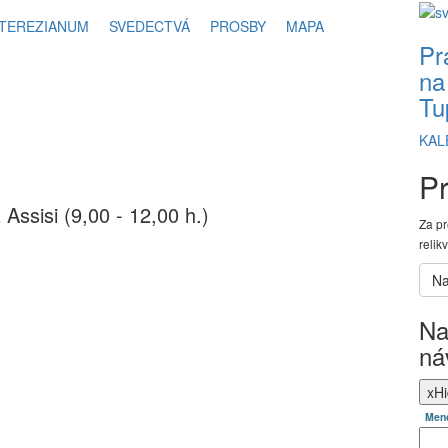
TEREZIANUM
SVEDECTVÁ
PROSBY
MAPA
Pr
na
Tu
KAL
Pr
 Assisi (9,00 - 12,00 h.)
Za pr
relik
Na
ná
x
Hi
Men