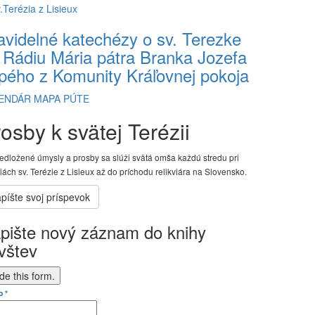
avidelné katechézy o sv. Terezke
 Rádiu Mária pátra Branka Jozefa
pého z Komunity Kráľovnej pokoja
ENDÁR
MAPA PÚTE
osby k svätej Terézii
edložené úmysly a prosby sa slúži svätá omša každú stredu pri
viách sv. Terézie z Lisieux až do príchodu relikviára na Slovensko.
pište nový záznam do knihy
vštev
de this form.
o
*