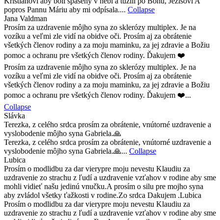
Kristiánovi aby boli spasený v nebi a tuzili po Bohu, Ježišovi A
popros Pannu Máriu aby mi odpísala....
Collapse
Jana Valdman
Prosím za uzdravenie môjho syna zo sklerózy multiplex. Je na
vozíku a veľmi zle vidí na obidve oči. Prosím aj za obrátenie
všetkých členov rodiny a za moju maminku, za jej zdravie a Božiu
pomoc a ochranu pre všetkých členov rodiny. Ďakujem ❤️
Prosím za uzdravenie môjho syna zo sklerózy multiplex. Je na
vozíku a veľmi zle vidí na obidve oči. Prosím aj za obrátenie
všetkých členov rodiny a za moju maminku, za jej zdravie a Božiu
pomoc a ochranu pre všetkých členov rodiny. Ďakujem ❤️...
Collapse
Slávka
Terezka, z celého srdca prosím za obrátenie, vnútorné uzdravenie a
vyslobodenie môjho syna Gabriela.🙏
Terezka, z celého srdca prosím za obrátenie, vnútorné uzdravenie a
vyslobodenie môjho syna Gabriela.🙏...
Collapse
Lubica
Prosím o modlidbu za dar vierypre moju nevestu Klaudiu za
uzdravenie zo strachu z ľudí a uzdravenie vzťahov v rodine aby sme
mohli vidieť našu jedinú vnučku.A prosím o silu pre mojho syna
aby zvládol všetky ťažkosti v rodine.Zo srdca Dakujem .Lubica
Prosím o modlidbu za dar vierypre moju nevestu Klaudiu za
uzdravenie zo strachu z ľudí a uzdravenie vzťahov v rodine aby sme