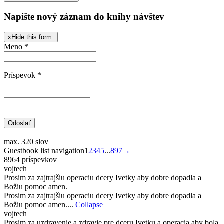
Napište nový záznam do knihy návštev
x
Hide this form.
Meno
*
Príspevok
*
max. 320 slov
Guestbook list navigation
1
2
3
4
5
...
897
→
8964 príspevkov
vojtech
Prosim za zajtrajšiu operaciu dcery Ivetky aby dobre dopadla a
Božiu pomoc amen.
Prosim za zajtrajšiu operaciu dcery Ivetky aby dobre dopadla a
Božiu pomoc amen....
Collapse
vojtech
Prosim za uzdravenie a zdravie pre dceru Ivetku a operacia aby bola