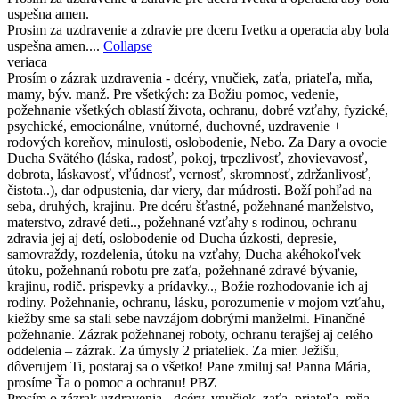
uspešna amen.
Prosim za uzdravenie a zdravie pre dceru Ivetku a operacia aby bola
uspešna amen....
Collapse
veriaca
Prosím o zázrak uzdravenia - dcéry, vnučiek, zaťa, priateľa, mňa,
mamy, býv. manž. Pre všetkých: za Božiu pomoc, vedenie,
požehnanie všetkých oblastí života, ochranu, dobré vzťahy, fyzické,
psychické, emocionálne, vnútorné, duchovné, uzdravenie +
rodových koreňov, minulosti, oslobodenie, Nebo. Za Dary a ovocie
Ducha Svätého (láska, radosť, pokoj, trpezlivosť, zhovievavosť,
dobrota, láskavosť, vľúdnosť, vernosť, skromnosť, zdržanlivosť,
čistota..), dar odpustenia, dar viery, dar múdrosti. Boží pohľad na
seba, druhých, krajinu. Pre dcéru šťastné, požehnané manželstvo,
materstvo, zdravé deti.., požehnané vzťahy s rodinou, ochranu
zdravia jej aj detí, oslobodenie od Ducha úzkosti, depresie,
samovraždy, rozdelenia, útoku na vzťahy, Ducha akéhokoľvek
útoku, požehnanú robotu pre zaťa, požehnané zdravé bývanie,
krajinu, rodič. príspevky a prídavky.., Božie rozhodovanie ich aj
rodiny. Požehnanie, ochranu, lásku, porozumenie v mojom vzťahu,
kiežby sme sa stali sebe navzájom dobrými manželmi. Finančné
požehnanie. Zázrak požehnanej roboty, ochranu terajšej aj celého
oddelenia – zázrak. Za úmysly 2 priateliek. Za mier. Ježišu,
dôverujem Ti, postaraj sa o všetko! Pane zmiluj sa! Panna Mária,
prosíme Ťa o pomoc a ochranu! PBZ
Prosím o zázrak uzdravenia - dcéry, vnučiek, zaťa, priateľa, mňa,