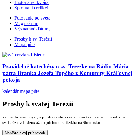
História relikviára
Spiritualita relikvií
Putovanie po svete
Magistérium
Významné dátumy
Prosby k sv. Terézii
Mapa púte
Pravidelné katechézy o sv. Terezke na Rádiu Mária
pátra Branka Jozefa Tupého z Komunity Kráľovnej
pokoja
kalendár
mapa púte
Prosby k svätej Terézii
Za predložené úmysly a prosby sa slúži svätá omša každú stredu pri relikviách
sv. Terézie z Lisieux až do príchodu relikviára na Slovensko.