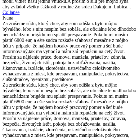
mohli vidieť našu jedinú vnučku.A prosím o silu pre mojho syna
aby zvládol všetky ťažkosti v rodine.Zo srdca Dakujem .Lubica...
Collapse
Ivana
Za zrušenie súdu, ktorý chce, aby som odišla z bytu môjho
bývalého, lebo s ním nespím bez sobáša, ale oficiálne lebo dlhodobo
nenachádzam brigádu mu splatiť prespavanie. Pokutu mi musím
platiť 6800 eur, a ešte sudca rozkaže sťahovať mesačne z môjho
účtu v pripade, že najdem hocaký pracovný pomer a šef bude
informovaný,tak ma vyhodí a mám zlú reputáciu na celý život.
Prosím za nájdenie práce, domova, manžela, priateľov, zdravia,
bezpečia, životných istôt, pokoja bez obťažovania, nasilia,
šikanovania, izolácie, zlorečenia, ustavičného celoživotného
vyhadzovania z miest, kde prespavam, manipulácie, pokrytectva,
slušnohračov, hyenizmu, predátorov
Za zrušenie súdu, ktorý chce, aby som odišla z bytu môjho
bývalého, lebo s ním nespím bez sobáša, ale oficiálne lebo dlhodobo
nenachádzam brigádu mu splatiť prespavanie. Pokutu mi musím
platiť 6800 eur, a ešte sudca rozkaže sťahovať mesačne z môjho
účtu v pripade, že najdem hocaký pracovný pomer a šef bude
informovaný,tak ma vyhodí a mám zlú reputáciu na celý život.
Prosím za nájdenie práce, domova, manžela, priateľov, zdravia,
bezpečia, životných istôt, pokoja bez obťažovania, nasilia,
šikanovania, izolácie, zlorečenia, ustavičného celoživotného
vyhadzovania z miest, kde prespavam, manipulácie, pokrytectva,