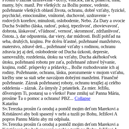
mamy, býv. manž. Pre všetkých: za Božiu pomoc, vedenie,
požehnanie všetkých oblastí života, ochranu, dobré vzťahy, fyzické,
psychické, emocionálne, vnútorné, duchovné, uzdravenie +
rodových koreňov, minulosti, oslobodenie, Nebo. Za Dary a ovocie
Ducha Svätého (láska, radosť, pokoj, trpezlivosť, zhovievavosť,
dobrota, láskavosť, vľúdnosť, vernosť, skromnosť, zdržanlivosť,
čistota..), dar odpustenia, dar viery, dar múdrosti. Boží pohľad na
seba, druhých, krajinu. Pre dcéru šťastné, požehnané manželstvo,
materstvo, zdravé deti.., požehnané vzťahy s rodinou, ochranu
zdravia jej aj detí, oslobodenie od Ducha úzkosti, depresie,
samovraždy, rozdelenia, útoku na vzťahy, Ducha akéhokoľvek
útoku, požehnanú robotu pre zaťa, požehnané zdravé bývanie,
krajinu, rodič. príspevky a prídavky.., Božie rozhodovanie ich aj
rodiny. Požehnanie, ochranu, lásku, porozumenie v mojom vzťahu,
kiežby sme sa stali sebe navzájom dobrými manželmi. Finančné
požehnanie. Zázrak požehnanej roboty, ochranu terajšej aj celého
oddelenia – zázrak. Za úmysly 2 priateliek. Za mier. Ježišu,
dôverujem Ti, postaraj sa o všetko! Pane zmiluj sa! Panna Mária,
prosíme Ťa o pomoc a ochranu! PBZ...
Collapse
Katarína
Sv.Terezka prosím ťa oroduj a pomôž mojim deťom Marekovi a
Kristiánovi aby boli spasený v nebi a tuzili po Bohu, Ježišovi A
popros Pannu Máriu aby mi odpísala.
Sv.Terezka prosím ťa oroduj a pomôž mojim deťom Marekovi a