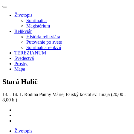
Životopis
Spiritualita
Magistérium
Relikviár
História relikviára
Putovanie po svete
Spiritualita relikvií
TEREZIANUM
Svedectvá
Prosby
Mapa
Stará Halič
13. - 14. 1. Rodina Panny Márie, Farský kostol sv. Juraja (20,00 -
8,00 h.)
Životopis